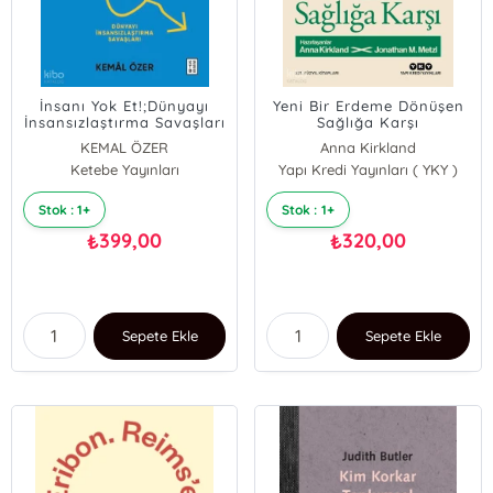
İnsanı Yok Et!;Dünyayı
Yeni Bir Erdeme Dönüşen
İnsansızlaştırma Savaşları
Sağlığa Karşı
KEMAL ÖZER
Anna Kirkland
Ketebe Yayınları
Yapı Kredi Yayınları ( YKY )
Jonathan M. Metzl
Stok : 1+
Stok : 1+
399,00
320,00
₺
₺
Sepete Ekle
Sepete Ekle