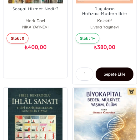
Sosyal Hizmet Nedir?
Duyuların
Hafızası;Modernlikte
Maddi Kültür Olarak Algı
Mark Doel
Kolektif
ve Hafıza
NİKA YAYINEVİ
Livera Yayınevi
Stok : 0
Stok : 1+
400,00
380,00
₺
₺
Sepete Ekle