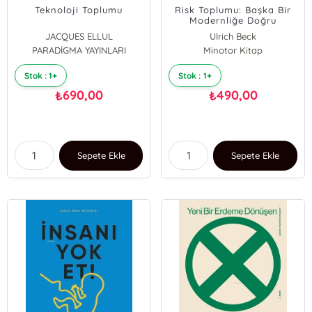
Teknoloji Toplumu
Risk Toplumu: Başka Bir
Modernliğe Doğru
JACQUES ELLUL
Ulrich Beck
PARADİGMA YAYINLARI
Minotor Kitap
Stok : 1+
Stok : 1+
690,00
490,00
₺
₺
Sepete Ekle
Sepete Ekle