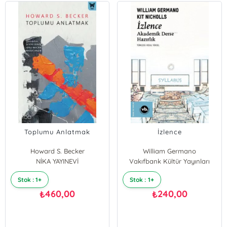
Toplumu Anlatmak
İzlence
Howard S. Becker
William Germano
NİKA YAYINEVİ
Vakıfbank Kültür Yayınları
Kit Nicholls
Stok : 1+
Stok : 1+
460,00
240,00
₺
₺