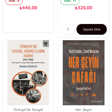
Stok : 0
Stok : 1+
440,00
320,00
₺
₺
Sepete Ekle
Türkiye'de Sosyal
Her Şeyin