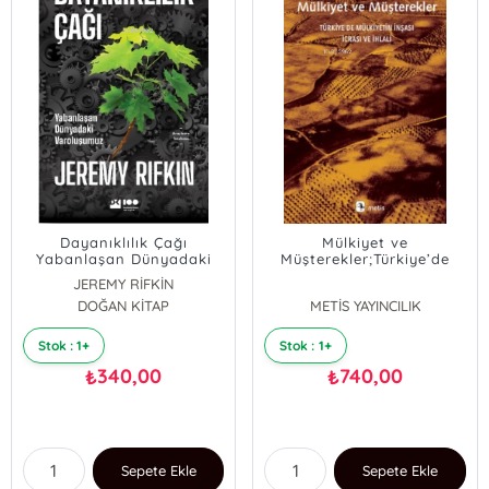
Dayanıklılık Çağı
Mülkiyet ve
Yabanlaşan Dünyadaki
Müşterekler;Türkiye’de
Varoluşumuz
Mülkiyetin İnşası, İcrası ve
JEREMY RİFKİN
İhlali
DOĞAN KİTAP
METİS YAYINCILIK
Stok : 1+
Stok : 1+
340,00
740,00
₺
₺
Sepete Ekle
Sepete Ekle