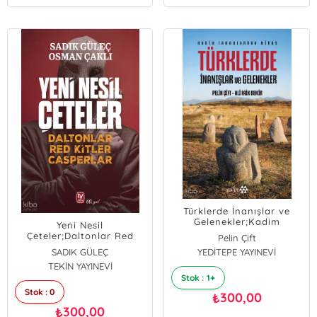
Türklerde İnanışlar ve
Gelenekler;Kadim
Yeni Nesil
Zamanlardan Miras
Çeteler;Daltonlar Red
Pelin Çift
Kitler Casperlar
SADIK GÜLEÇ
YEDİTEPE YAYINEVİ
ALİ FAİK DEMİR
TEKİN YAYINEVİ
Osman Çaklı
Stok : 1+
Stok : 0
300,00
₺
300,00
₺