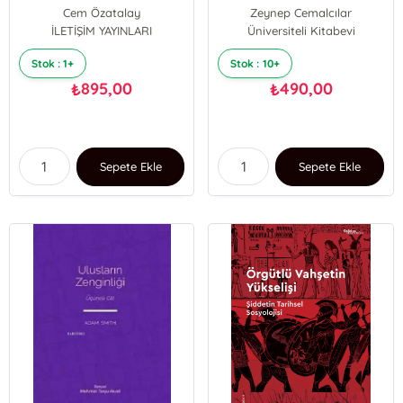
Değişim
Psikolojiye Giriş
Cem Özatalay
Zeynep Cemalcılar
İLETİŞİM YAYINLARI
ÇİĞDEM KAĞITÇIBAŞI
Üniversiteli Kitabevi
Stok : 1+
Stok : 10+
895,00
490,00
₺
₺
Sepete Ekle
Sepete Ekle