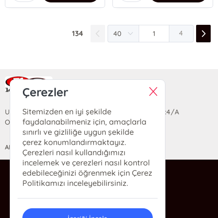
134
4
Ra Yayın Kitabevi
Çerezler
Sitemizden en iyi şekilde
Uzun Sokak Saray Çarşısı Lara Sineması Girişi No:4/A
faydalanabilmeniz için, amaçlarla
Ortahisar/TRABZON
sınırlı ve gizliliğe uygun şekilde
çerez konumlandırmaktayız.
ANASAYFA
YARDIM
İLETİŞİM
Çerezleri nasıl kullandığımızı
incelemek ve çerezleri nasıl kontrol
edebileceğinizi öğrenmek için Çerez
ra@rakitap.com
Politikamızı inceleyebilirsiniz.
0(462) 326 49 71