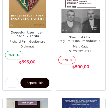
Duygular Üzerinden
İnsanlık Tarihi
"Ben, Eski Ben
Değilim";Müslümanlaş(tırıl)mı
Richard Firth Godbehere
Rumlarda Bellek ve Kimlik
Diplomat
Mert Kaya
İSTOS YAYINCILIK
Stok : 1+
Stok : 0
595,00
₺
500,00
₺
Sepete Ekle