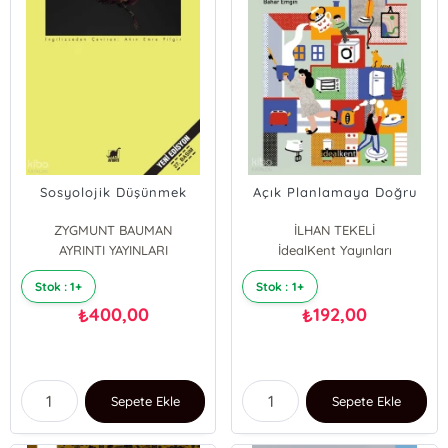
Sosyolojik Düşünmek
Açık Planlamaya Doğru
ZYGMUNT BAUMAN
İLHAN TEKELİ
AYRINTI YAYINLARI
İdealKent Yayınları
Stok : 1+
Stok : 1+
400,00
192,00
₺
₺
Sepete Ekle
Sepete Ekle