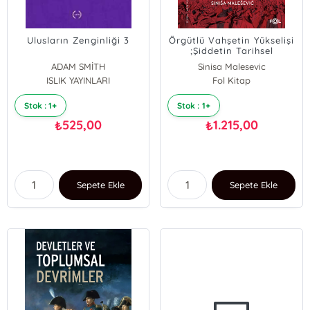
Ulusların Zenginliği 3
Örgütlü Vahşetin Yükselişi
;Şiddetin Tarihsel
Sosyolojisi
ADAM SMİTH
Sinisa Malesevic
ISLIK YAYINLARI
Fol Kitap
Stok : 1+
Stok : 1+
525,00
1.215,00
₺
₺
Sepete Ekle
Sepete Ekle