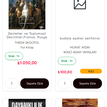
Devletler ve Toplumsal
Devrimler;Fransa, Rusya
budala aşıklar senfonisi
ve Çin’in Karşılaştırmalı
THEDA SKOCPOL
Analizi
Fol Kitap
MURAT AYDIN
İKİNCİ ADAM YAYINLARI
Stok : 1+
Stok : 1+
1.050,00
₺
₺
100,80
%52
Sepete Ekle
Sepete Ekle