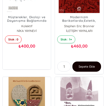
Müşterekler, Ekoloji ve
Modernizm
Dayanışma Bağlamında
Barikatlarda;Estetik,
Sosyal Hizmet
Politika, Ütopya
Kolektif
Stephen Eric Bronner
NİKA YAYINEVİ
İLETİŞİM YAYINLARI
Stok : 0
Stok : 1+
400,00
460,00
₺
₺
Sepete Ekle