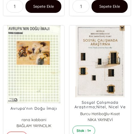
Sepete Ekle
Sepete Ekle
Sosyal Çalışmada
Araştırma;Nitel, Nicel Ve
Avrupa'nın Doğu İmajı
Karma Tasarımlar
Burcu Hatiboğlu-Kısat
rana kabbani
Özge Sanem Özateş Gelmez
NİKA YAYINEVİ
BAĞLAM YAYINCILIK
Stok : 1+