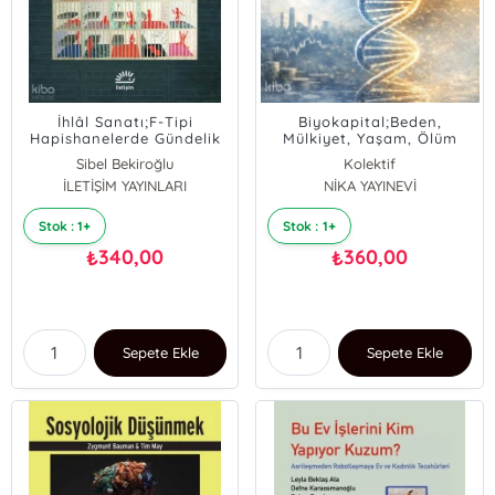
İhlâl Sanatı;F-Tipi
Biyokapital;Beden,
Hapishanelerde Gündelik
Mülkiyet, Yaşam, Ölüm
Hayat
Sibel Bekiroğlu
Kolektif
İLETİŞİM YAYINLARI
NİKA YAYINEVİ
Stok : 1+
Stok : 1+
340,00
360,00
₺
₺
Sepete Ekle
Sepete Ekle