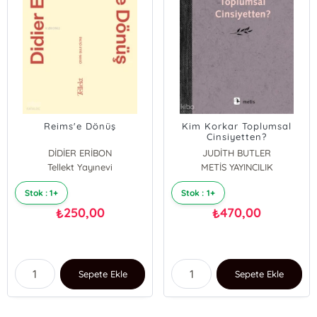
Reims'e Dönüş
Kim Korkar Toplumsal
Cinsiyetten?
DİDİER ERİBON
JUDİTH BUTLER
Tellekt Yayınevi
METİS YAYINCILIK
Stok : 1+
Stok : 1+
250,00
470,00
₺
₺
Sepete Ekle
Sepete Ekle