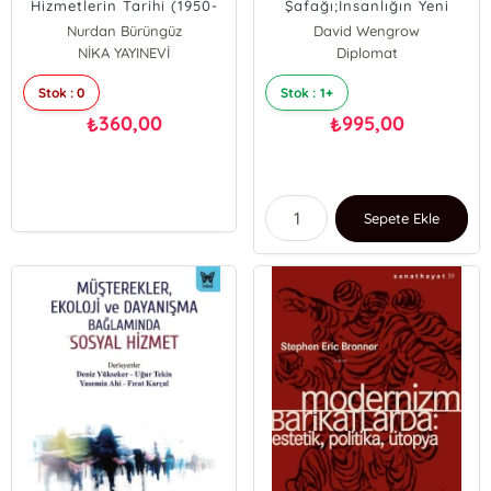
Hizmetlerin Tarihi (1950-
Şafağı;İnsanlığın Yeni
1980)
Tarihi
Nurdan Bürüngüz
David Wengrow
NİKA YAYINEVİ
DAVİD GRAEBER
Diplomat
Stok : 0
Stok : 1+
360,00
995,00
₺
₺
Sepete Ekle