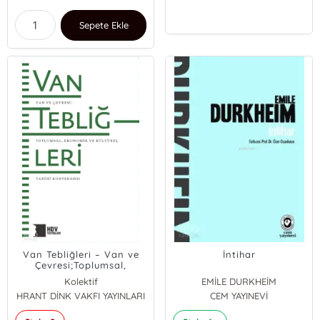
Sepete Ekle
Van Tebliğleri – Van ve
İntihar
Çevresi;Toplumsal,
Ekonomik ve Kültürel
Kolektif
EMİLE DURKHEİM
Tarihi Konferansı
HRANT DİNK VAKFI YAYINLARI
CEM YAYINEVİ