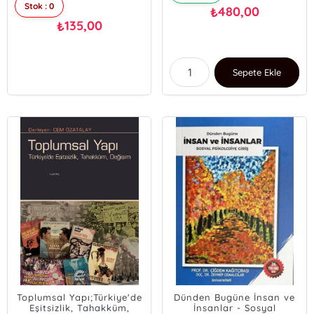
Stok : 0
480,00
₺
135,00
₺
Sepete Ekle
Toplumsal Yapı;Türkiye'de
Dünden Bugüne İnsan ve
Eşitsizlik, Tahakküm,
İnsanlar - Sosyal