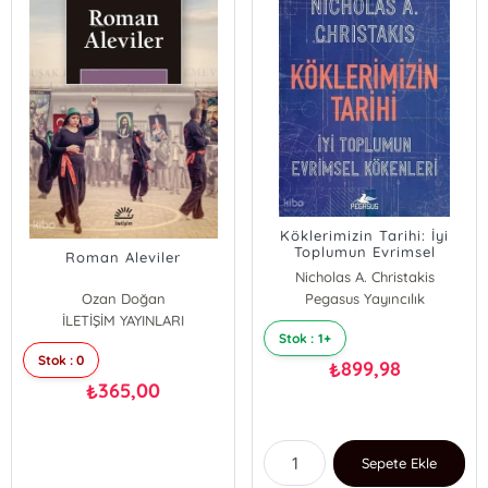
Köklerimizin Tarihi: İyi
Toplumun Evrimsel
Roman Aleviler
Kökenleri
Nicholas A. Christakis
Ozan Doğan
Pegasus Yayıncılık
İLETİŞİM YAYINLARI
Stok : 1+
Stok : 0
899,98
₺
365,00
₺
Sepete Ekle