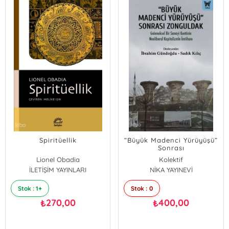
Spiritüellik
“Büyük Madenci Yürüyüşü”
Sonrası
Zonguldak;Geleneksel Bir
Lionel Obadia
Kolektif
Sanayi Kentinin
İLETİŞİM YAYINLARI
NİKA YAYINEVİ
Neoliberal Kapitalizme
İmtihanı
Stok : 1+
Stok : 0
270,00
400,00
₺
₺