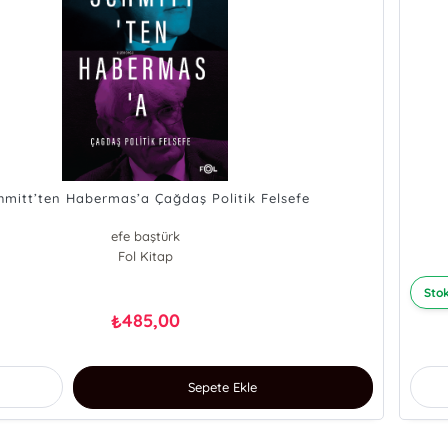
hmitt’ten Habermas’a Çağdaş Politik Felsefe
efe baştürk
Fol Kitap
Stok
485,00
₺
Sepete Ekle