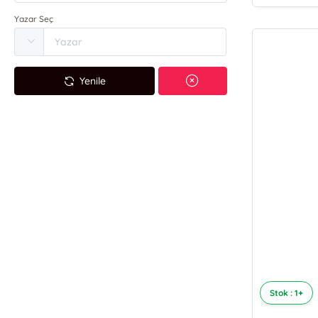
Yazar Seç
Yenile
Stok : 1+