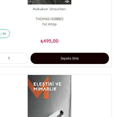
Hukukun Unsurları
THOMAS HOBBES
Fol Kitap
 : 1+
495,00
₺
Sepete Ekle