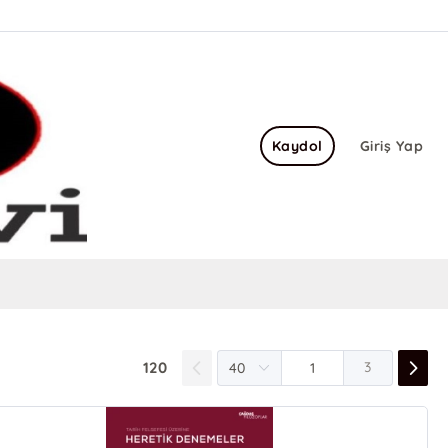
Kaydol
Giriş Yap
120
3