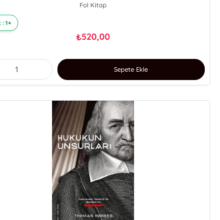
Fol Kitap
 : 1+
520,00
₺
Sepete Ekle