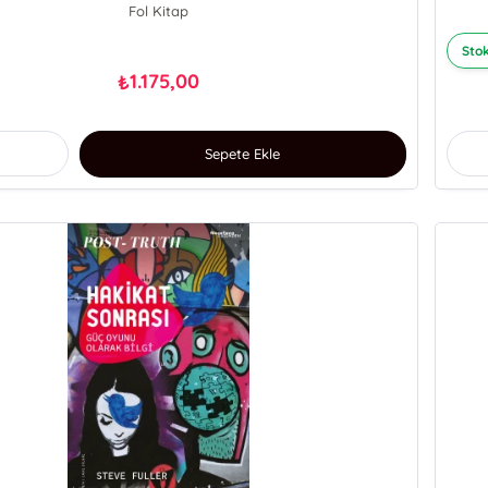
Fol Kitap
Stok
1.175,00
₺
Sepete Ekle