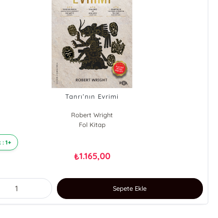
Tanrı’nın Evrimi
Robert Wright
Fol Kitap
 : 1+
1.165,00
₺
Sepete Ekle