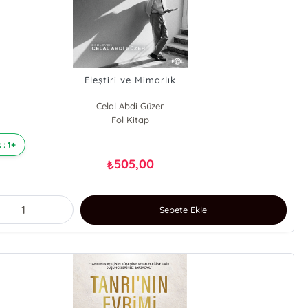
Eleştiri ve Mimarlık
Celal Abdi Güzer
Fol Kitap
 : 1+
505,00
₺
Sepete Ekle