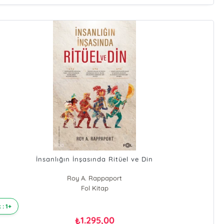
İnsanlığın İnşasında Ritüel ve Din
Roy A. Rappaport
Fol Kitap
 : 1+
1.295,00
₺