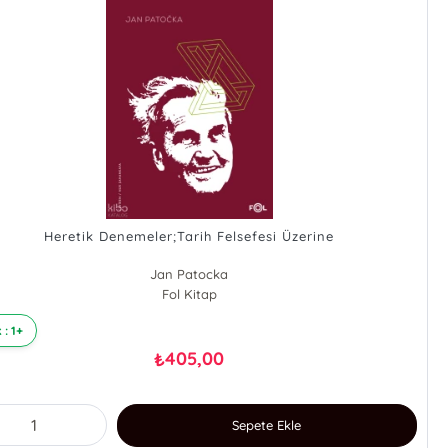
Heretik Denemeler;Tarih Felsefesi Üzerine
Jan Patocka
Fol Kitap
 : 1+
405,00
₺
Sepete Ekle