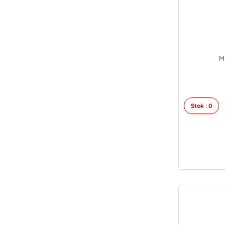
M
Stok : 0