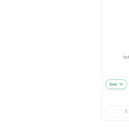
Sc
Stok : 1+