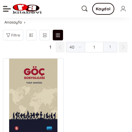
Kaydol
Anasayfa
Filtre
1
1