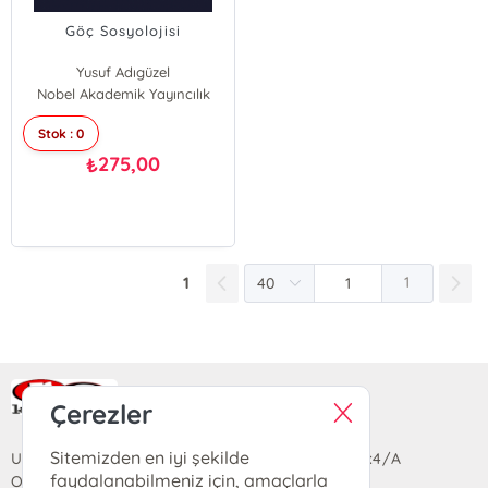
Göç Sosyolojisi
Yusuf Adıgüzel
Nobel Akademik Yayıncılık
Stok : 0
275,00
₺
1
1
Ra Yayın Kitabevi
Çerezler
Sitemizden en iyi şekilde
Uzun Sokak Saray Çarşısı Lara Sineması Girişi No:4/A
faydalanabilmeniz için, amaçlarla
Ortahisar/TRABZON