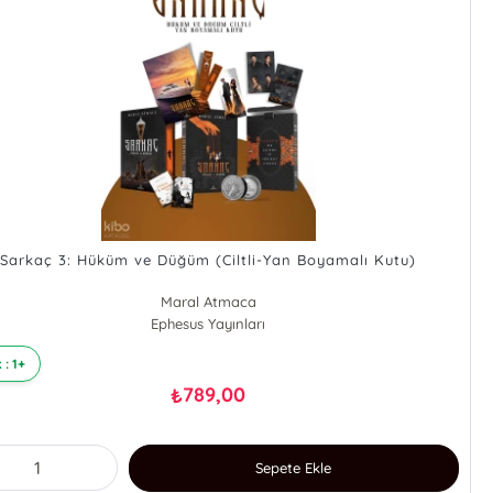
Sarkaç 3: Hüküm ve Düğüm (Ciltli-Yan Boyamalı Kutu)
Maral Atmaca
Ephesus Yayınları
 : 1+
789,00
₺
Sepete Ekle