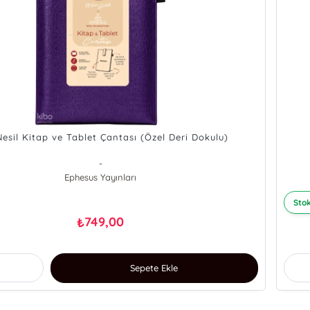
Nesil Kitap ve Tablet Çantası (Özel Deri Dokulu)
-
Ephesus Yayınları
Stok
749,00
₺
Sepete Ekle