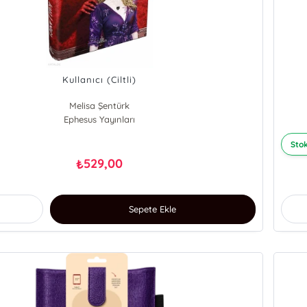
Kullanıcı (Ciltli)
Melisa Şentürk
Ephesus Yayınları
Stok
529,00
₺
Sepete Ekle