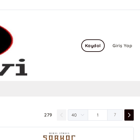
Kaydol
Giriş Yap
279
7