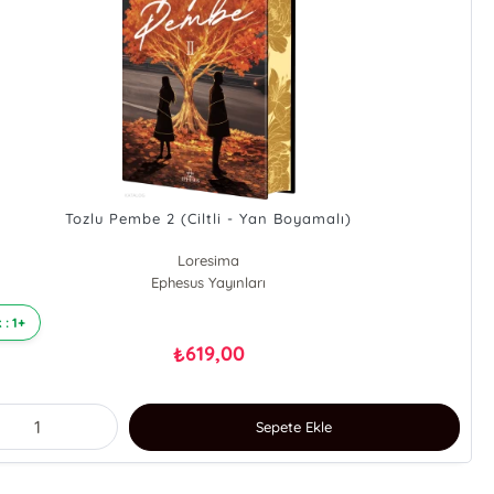
Tozlu Pembe 2 (Ciltli - Yan Boyamalı)
Loresima
Ephesus Yayınları
 : 1+
619,00
₺
Sepete Ekle