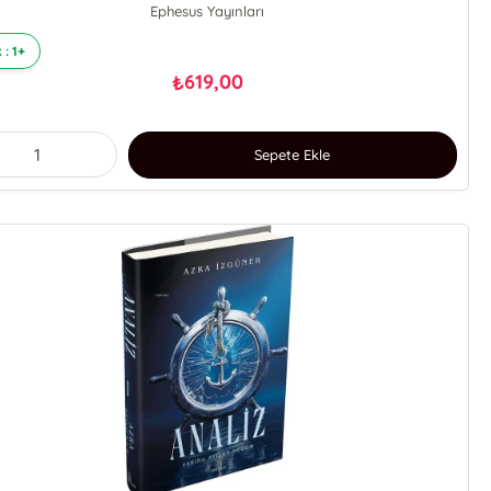
Ephesus Yayınları
 : 1+
619,00
₺
Sepete Ekle