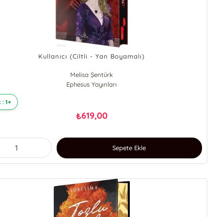
Kullanıcı (Ciltli - Yan Boyamalı)
Melisa Şentürk
Ephesus Yayınları
 : 1+
619,00
₺
Sepete Ekle