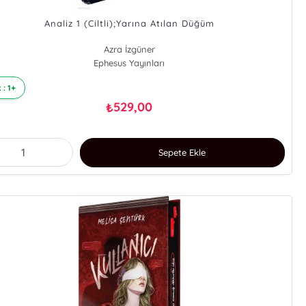
Analiz 1 (Ciltli);Yarına Atılan Düğüm
Azra İzgüner
Ephesus Yayınları
 : 1+
529,00
₺
Sepete Ekle