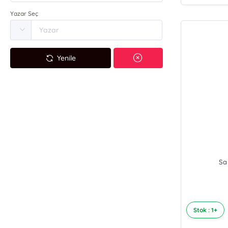
Yazar Seç
Yenile
Sa
Stok : 1+