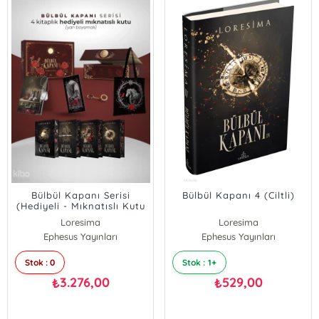
Bülbül Kapanı Serisi
Bülbül Kapanı 4 (Ciltli)
(Hediyeli - Mıknatıslı Kutu
- Ciltli - Yan Boyamalı)
Loresima
Loresima
Ephesus Yayınları
Ephesus Yayınları
Stok : 0
Stok : 1+
3.276,00
529,00
₺
₺