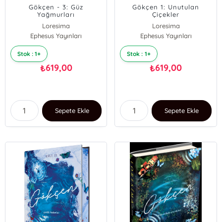
Gökçen - 3: Güz
Gökçen 1: Unutulan
Yağmurları
Çiçekler
Loresima
Loresima
Ephesus Yayınları
Ephesus Yayınları
Stok : 1+
Stok : 1+
619,00
619,00
₺
₺
Sepete Ekle
Sepete Ekle