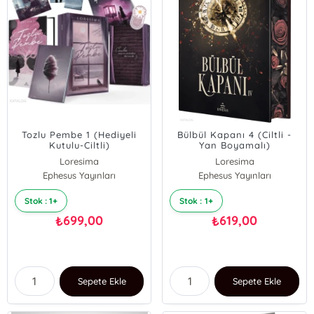
Tozlu Pembe 1 (Hediyeli
Bülbül Kapanı 4 (Ciltli -
Kutulu-Ciltli)
Yan Boyamalı)
Loresima
Loresima
Ephesus Yayınları
Ephesus Yayınları
Stok : 1+
Stok : 1+
699,00
619,00
₺
₺
Sepete Ekle
Sepete Ekle