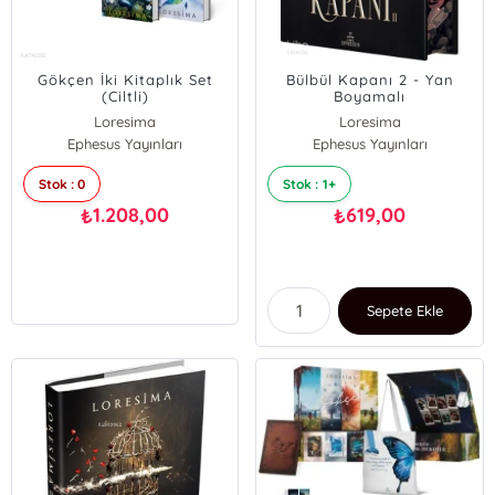
Gökçen İki Kitaplık Set
Bülbül Kapanı 2 - Yan
(Ciltli)
Boyamalı
Loresima
Loresima
Ephesus Yayınları
Ephesus Yayınları
Stok : 0
Stok : 1+
1.208,00
619,00
₺
₺
Sepete Ekle