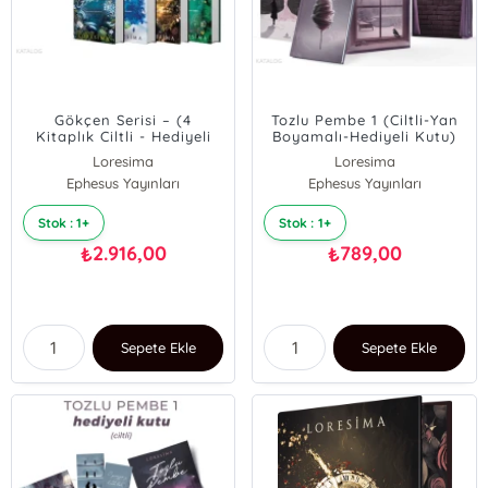
Gökçen Serisi – (4
Tozlu Pembe 1 (Ciltli-Yan
Kitaplık Ciltli - Hediyeli
Boyamalı-Hediyeli Kutu)
Kutu)
Loresima
Loresima
Ephesus Yayınları
Ephesus Yayınları
Stok : 1+
Stok : 1+
2.916,00
789,00
₺
₺
Sepete Ekle
Sepete Ekle