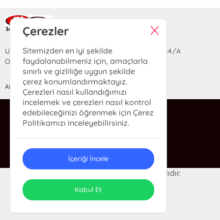
Ra Yayın Kitabevi
Çerezler
Sitemizden en iyi şekilde
Uzun Sokak Saray Çarşısı Lara Sineması Girişi No:4/A
faydalanabilmeniz için, amaçlarla
Ortahisar/TRABZON
sınırlı ve gizliliğe uygun şekilde
çerez konumlandırmaktayız.
ANASAYFA
YARDIM
İLETİŞİM
Çerezleri nasıl kullandığımızı
incelemek ve çerezleri nasıl kontrol
edebileceğinizi öğrenmek için Çerez
ra@rakitap.com
Politikamızı inceleyebilirsiniz.
0(462) 326 49 71
İçeriği İncele
© 2024 Ra Kitabevi. Her hakkı saklıdır.
ONSO
Tasarım & Uygulama
Kabul Et