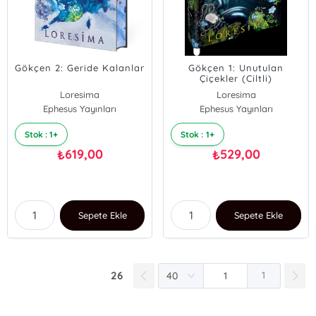
Gökçen 2: Geride Kalanlar
Gökçen 1: Unutulan
Çiçekler (Ciltli)
Loresima
Loresima
Ephesus Yayınları
Ephesus Yayınları
Stok : 1+
Stok : 1+
619,00
529,00
₺
₺
Sepete Ekle
Sepete Ekle
26
1