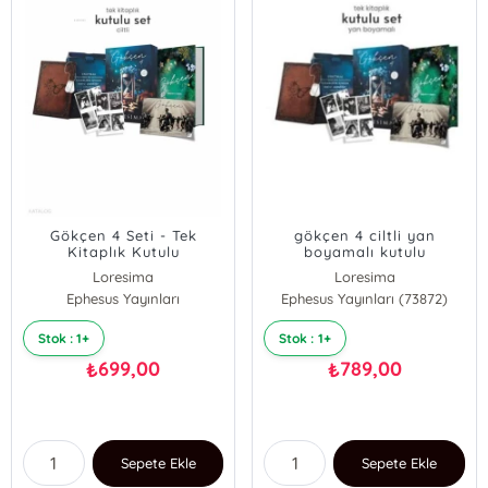
Gökçen 4 Seti - Tek
gökçen 4 ciltli yan
Kitaplık Kutulu
boyamalı kutulu
Loresima
Loresima
Ephesus Yayınları
Ephesus Yayınları (73872)
Stok : 1+
Stok : 1+
699,00
789,00
₺
₺
Sepete Ekle
Sepete Ekle