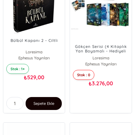
Bülbül Kapanı 2 - Ciltli
Gökçen Serisi (4 Kitaplık
Yan Boyamalı - Hediyeli
Loresima
Kutu)
Ephesus Yayınları
Loresima
Ephesus Yayınları
Stok : 1+
Stok : 0
529,00
₺
3.276,00
₺
Sepete Ekle