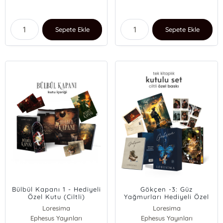
Sepete Ekle
Sepete Ekle
Bülbül Kapanı 1 - Hediyeli
Gökçen -3: Güz
Özel Kutu (Ciltli)
Yağmurları Hediyeli Özel
Kutu (Ciltli Özel Baskı)
Loresima
Loresima
Ephesus Yayınları
Ephesus Yayınları