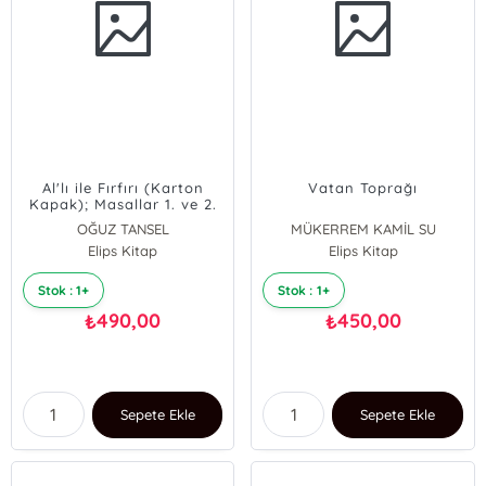
Al'lı ile Fırfırı (Karton
Vatan Toprağı
Kapak); Masallar 1. ve 2.
Cilt Bir Arada
OĞUZ TANSEL
MÜKERREM KAMİL SU
Elips Kitap
Elips Kitap
Stok : 1+
Stok : 1+
490,00
450,00
₺
₺
Sepete Ekle
Sepete Ekle