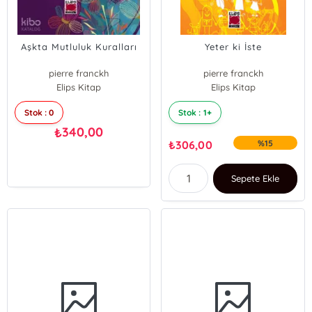
Aşkta Mutluluk Kuralları
Yeter ki İste
pierre franckh
pierre franckh
Elips Kitap
Elips Kitap
Stok : 0
Stok : 1+
340,00
₺
₺
306,00
%15
Sepete Ekle