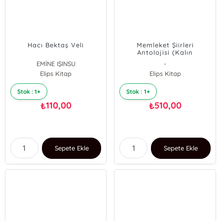
Hacı Bektaş Veli
Memleket Şiirleri
Antolojisi (Kalın
Versiyon)
EMİNE IŞINSU
-
Elips Kitap
Elips Kitap
Stok : 1+
Stok : 1+
110,00
510,00
₺
₺
Sepete Ekle
Sepete Ekle