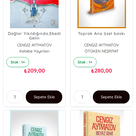
Dağlar Yıkıldığında;Ebedi
Toprak Ana özel baskı
Gelin
CENGİZ AYTMATOV
CENGİZ AYTMATOV
Ketebe Yayınları
ÖTÜKEN NEŞRİYAT
Stok : 1+
Stok : 1+
209,00
280,00
₺
₺
Sepete Ekle
Sepete Ekle