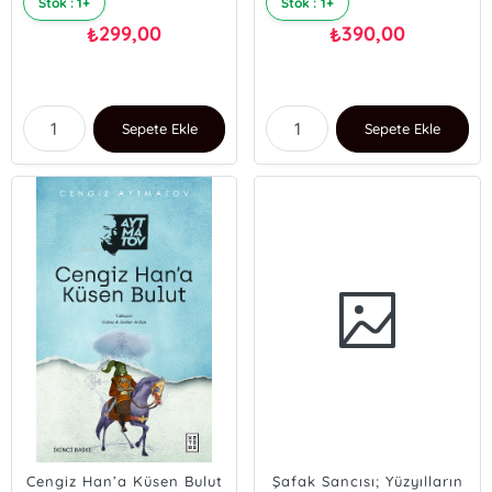
Stok : 1+
Stok : 1+
299,00
390,00
₺
₺
Sepete Ekle
Sepete Ekle
Cengiz Han’a Küsen Bulut
Şafak Sancısı; Yüzyılların