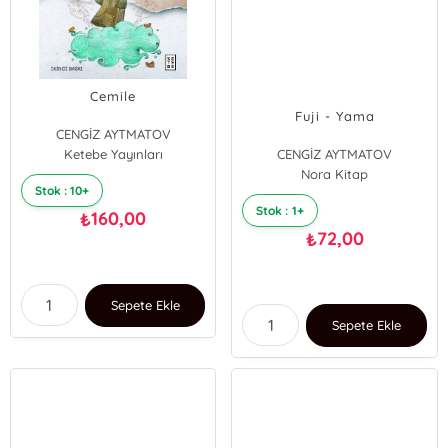
Cemile
Fuji - Yama
CENGİZ AYTMATOV
Ketebe Yayınları
CENGİZ AYTMATOV
Nora Kitap
Stok : 10+
Stok : 1+
160,00
₺
72,00
₺
Sepete Ekle
Sepete Ekle