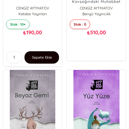
Kavşağındaki Muhabbet
CENGİZ AYTMATOV
CENGİZ AYTMATOV
Ketebe Yayınları
Muhtar Şahanov
Bengü Yayıncılık
Cengiz Aytmatov;Muhtar Şahanov
Stok : 10+
Stok : 0
190,00
510,00
₺
₺
Sepete Ekle