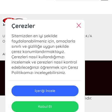
Ra Yayın Kitabevi
Çerezler
Sitemizden en iyi şekilde
Uzun Sokak Saray Çarşısı Lara Sineması Girişi No:4/A
faydalanabilmeniz için, amaçlarla
Ortahisar/TRABZON
sınırlı ve gizliliğe uygun şekilde
çerez konumlandırmaktayız.
ANASAYFA
YARDIM
İLETİŞİM
Çerezleri nasıl kullandığımızı
incelemek ve çerezleri nasıl kontrol
edebileceğinizi öğrenmek için Çerez
ra@rakitap.com
Politikamızı inceleyebilirsiniz.
0(462) 326 49 71
İçeriği İncele
© 2024 Ra Kitabevi. Her hakkı saklıdır.
ONSO
Tasarım & Uygulama
Kabul Et