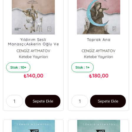
Yıldırım Sesli
Toprak Ana
Manasçı;Askerin Oğlu Ve
Beyaz Yağmur
CENGİZ AYTMATOV
CENGİZ AYTMATOV
Ketebe Yayınları
Ketebe Yayınları
Stok : 10+
Stok : 1+
140,00
180,00
₺
₺
Sepete Ekle
Sepete Ekle