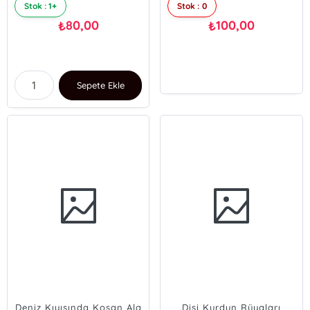
Stok : 1+
Stok : 0
80,00
100,00
₺
₺
Sepete Ekle
Deniz Kıyısında Koşan Ala
Dişi Kurdun Rüyaları