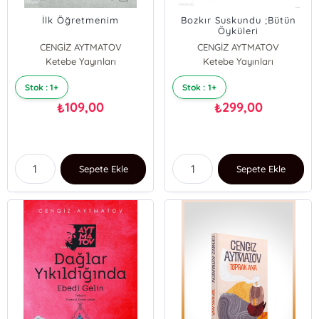
İlk Öğretmenim
Bozkır Suskundu ;Bütün
Öyküleri
CENGİZ AYTMATOV
CENGİZ AYTMATOV
Ketebe Yayınları
Ketebe Yayınları
Stok : 1+
Stok : 1+
109,00
299,00
₺
₺
Sepete Ekle
Sepete Ekle