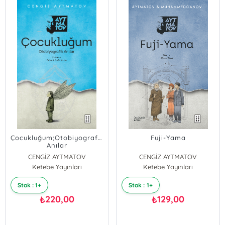
Çocukluğum;Otobiyografik
Fuji-Yama
Anılar
CENGİZ AYTMATOV
CENGİZ AYTMATOV
Ketebe Yayınları
Kaltay Muhammedcanov
Ketebe Yayınları
Stok : 1+
Stok : 1+
220,00
129,00
₺
₺