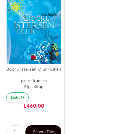
Doğru İstersen Olur (Ciltli)
pierre franckh
Elips Kitap
Stok : 1+
460,00
₺
Sepete Ekle