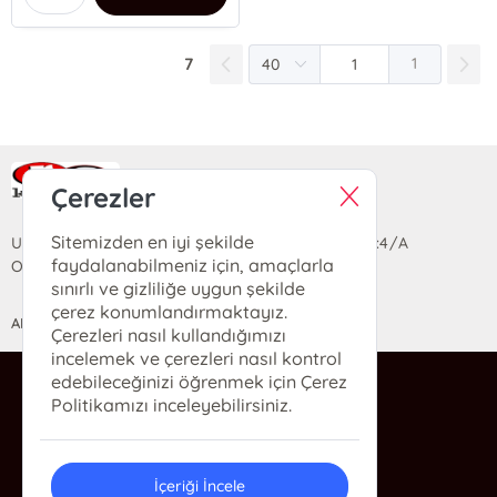
7
1
Ra Yayın Kitabevi
Çerezler
Sitemizden en iyi şekilde
Uzun Sokak Saray Çarşısı Lara Sineması Girişi No:4/A
faydalanabilmeniz için, amaçlarla
Ortahisar/TRABZON
sınırlı ve gizliliğe uygun şekilde
çerez konumlandırmaktayız.
ANASAYFA
YARDIM
İLETİŞİM
Çerezleri nasıl kullandığımızı
incelemek ve çerezleri nasıl kontrol
edebileceğinizi öğrenmek için Çerez
ra@rakitap.com
Politikamızı inceleyebilirsiniz.
0(462) 326 49 71
İçeriği İncele