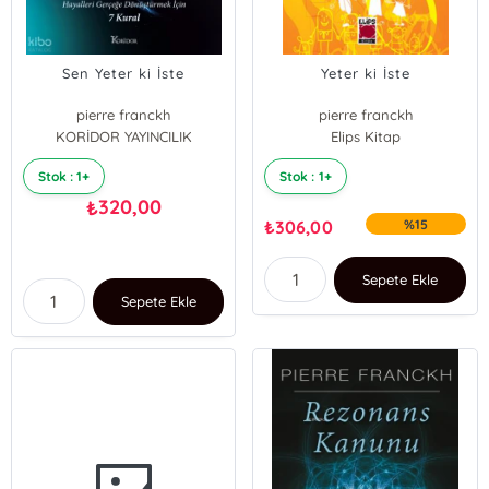
Sen Yeter ki İste
Yeter ki İste
pierre franckh
pierre franckh
KORİDOR YAYINCILIK
Elips Kitap
Stok : 1+
Stok : 1+
320,00
₺
₺
306,00
%15
Sepete Ekle
Sepete Ekle