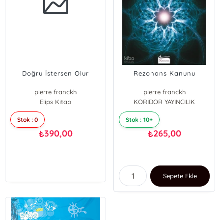
Doğru İstersen Olur
Rezonans Kanunu
pierre franckh
pierre franckh
Elips Kitap
KORİDOR YAYINCILIK
Stok : 0
Stok : 10+
390,00
265,00
₺
₺
Sepete Ekle