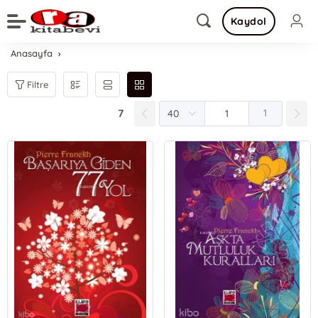
Kaydol
Anasayfa
Filtre
7
1