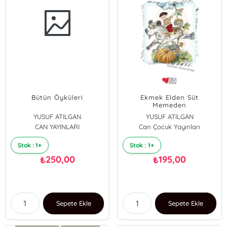
Bütün Öyküleri
Ekmek Elden Süt
Memeden
YUSUF ATILGAN
YUSUF ATILGAN
CAN YAYINLARI
Can Çocuk Yayınları
Stok : 1+
Stok : 1+
250,00
195,00
₺
₺
Sepete Ekle
Sepete Ekle