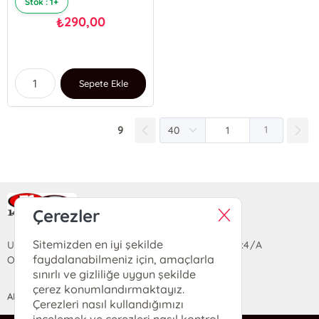
Stok : 1+
290,00
₺
Sepete Ekle
9
1
Ra Yayın Kitabevi
Çerezler
Sitemizden en iyi şekilde
Uzun Sokak Saray Çarşısı Lara Sineması Girişi No:4/A
faydalanabilmeniz için, amaçlarla
Ortahisar/TRABZON
sınırlı ve gizliliğe uygun şekilde
çerez konumlandırmaktayız.
ANASAYFA
YARDIM
İLETİŞİM
Çerezleri nasıl kullandığımızı