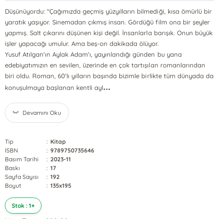
Düşünüyordu: "Çağımızda geçmiş yüzyılların bilmediği, kısa ömürlü bir
yaratık yaşıyor. Sinemadan çıkmış insan. Gördüğü film ona bir şeyler
yapmış. Salt çıkarını düşünen kişi değil. İnsanlarla barışık. Onun büyük
işler yapacağı umulur. Ama beş-on dakikada ölüyor.
Yusuf Atılgan'ın Aylak Adam'ı, yayınlandığı günden bu yana
edebiyatımızın en sevilen, üzerinde en çok tartışılan romanlarından
biri oldu. Roman, 60'lı yılların başında bizimle birlikte tüm dünyada da
...
konuşulmaya başlanan kentli ayl
Devamını Oku
Tip
:
Kitap
ISBN
:
9789750735646
Basım Tarihi
:
2023-11
Baskı
:
17
Sayfa Sayısı
:
192
Boyut
:
135x195
Stok : 1+