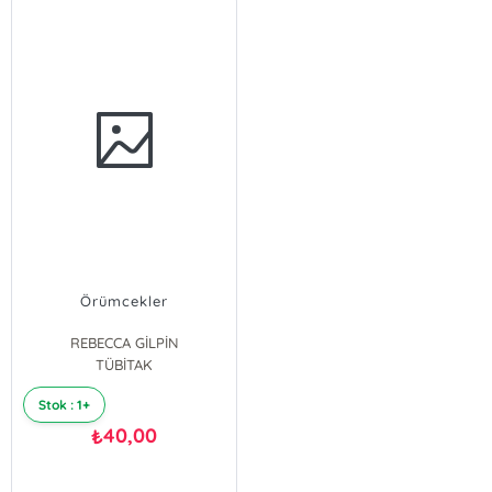
Örümcekler
REBECCA GİLPİN
TÜBİTAK
Stok : 1+
40,00
₺