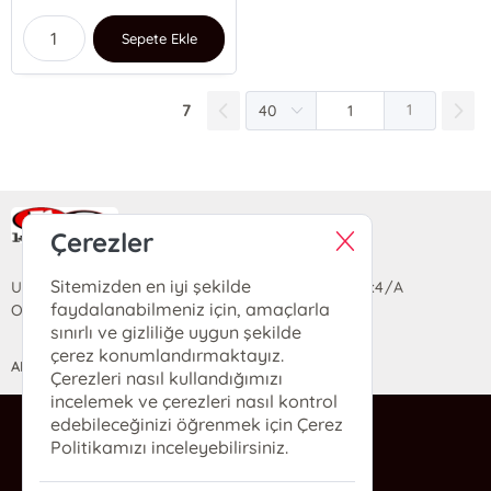
Sepete Ekle
7
1
Ra Yayın Kitabevi
Çerezler
Sitemizden en iyi şekilde
Uzun Sokak Saray Çarşısı Lara Sineması Girişi No:4/A
faydalanabilmeniz için, amaçlarla
Ortahisar/TRABZON
sınırlı ve gizliliğe uygun şekilde
çerez konumlandırmaktayız.
ANASAYFA
YARDIM
İLETİŞİM
Çerezleri nasıl kullandığımızı
incelemek ve çerezleri nasıl kontrol
edebileceğinizi öğrenmek için Çerez
ra@rakitap.com
Politikamızı inceleyebilirsiniz.
0(462) 326 49 71