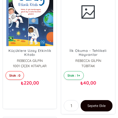
Küçüklere Uzay Etkinlik
İlk Okuma - Tehlikeli
Kitabı
Hayvanlar
REBECCA GİLPİN
REBECCA GİLPİN
1001 ÇİÇEK KİTAPLAR
TÜBİTAK
Stok : 0
Stok : 1+
220,00
40,00
₺
₺
Sepete Ekle