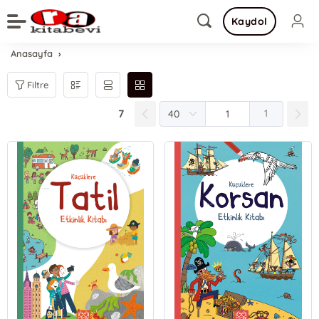
Kaydol
Anasayfa
Filtre
7
1