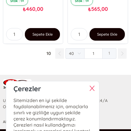
Stok : 1+
Stok : 1+
460,00
565,00
₺
₺
Sepete Ekle
Sepete Ekle
10
1
Ra Yayın Kitabevi
Çerezler
Sitemizden en iyi şekilde
Uzun Sokak Saray Çarşısı Lara Sineması Girişi No:4/A
faydalanabilmeniz için, amaçlarla
Ortahisar/TRABZON
sınırlı ve gizliliğe uygun şekilde
çerez konumlandırmaktayız.
ANASAYFA
YARDIM
İLETİŞİM
Çerezleri nasıl kullandığımızı