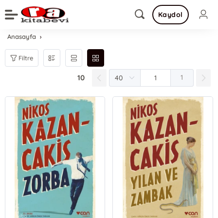
Kaydol
Anasayfa
Filtre
10
1