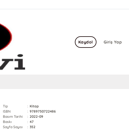
Kaydol
Giriş Yap
Tip
:
Kitap
ISBN
:
9789750722486
Basım Tarihi
:
2022-09
Baskı
:
47
Sayfa Sayısı
:
352