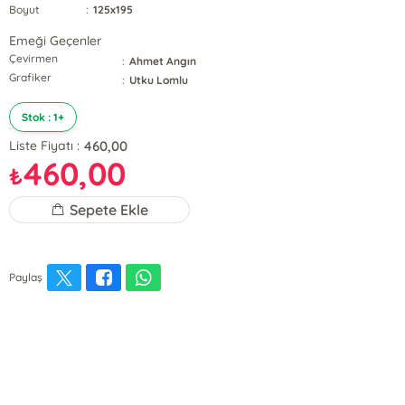
Boyut
:
125x195
Emeği Geçenler
Çevirmen
:
Ahmet Angın
Grafiker
:
Utku Lomlu
Stok : 1+
460,00
Liste Fiyatı :
460,00
₺
Sepete Ekle
Paylaş