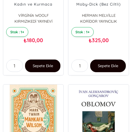
Kadın ve Kurmaca
Moby-Dick (Bez Ciltli)
VİRGİNİA WOOLF
HERMAN MELVİLLE
KIRMIZIKEDİ YAYINEVİ
KORİDOR YAYINCILIK
Stok : 1+
Stok : 1+
180,00
325,00
₺
₺
Sepete Ekle
Sepete Ekle