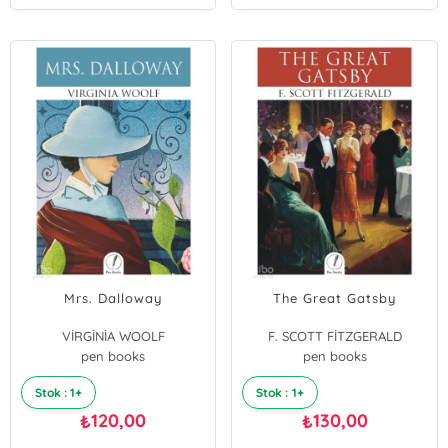
Mrs. Dalloway
The Great Gatsby
VİRGİNİA WOOLF
F. SCOTT FİTZGERALD
pen books
pen books
Stok : 1+
Stok : 1+
120,00
130,00
₺
₺