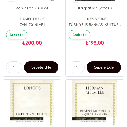
Robinson Crusoe
Karpatlar Şatosu
DANİEL DEFOE
JULES VERNE
CAN YAYINLARI
TÜRKİYE İŞ BANKASI KÜLTÜR YAYINLARI
Stok : 1+
Stok : 1+
200,00
198,00
₺
₺
Sepete Ekle
Sepete Ekle