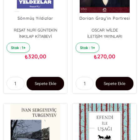
Sönmüş Yıldızlar
Dorian Gray'in Portresi
REŞAT NURİ GÜNTEKİN
OSCAR WİLDE
İNKILAP KİTABEVİ
İLETİŞİM YAYINLARI
Stok : 1+
Stok : 1+
320,00
270,00
₺
₺
Sepete Ekle
Sepete Ekle