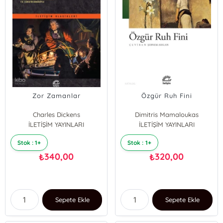
Zor Zamanlar
Özgür Ruh Fini
Charles Dickens
Dimitris Mamaloukas
İLETİŞİM YAYINLARI
İLETİŞİM YAYINLARI
Stok : 1+
Stok : 1+
340,00
320,00
₺
₺
Sepete Ekle
Sepete Ekle