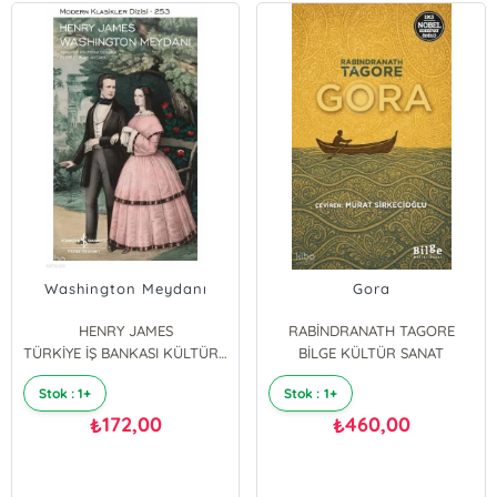
Washington Meydanı
Gora
HENRY JAMES
RABİNDRANATH TAGORE
TÜRKİYE İŞ BANKASI KÜLTÜR YAYINLARI
BİLGE KÜLTÜR SANAT
Stok : 1+
Stok : 1+
172,00
460,00
₺
₺