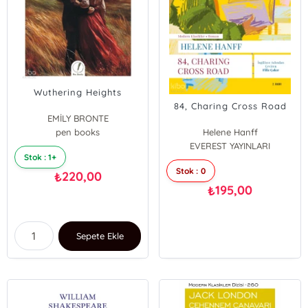
Wuthering Heights
84, Charing Cross Road
EMİLY BRONTE
pen books
Helene Hanff
EVEREST YAYINLARI
Stok : 1+
Stok : 0
220,00
₺
195,00
₺
Sepete Ekle