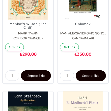
Mankafa Wilson (Bez
Oblomov
Ciltli)
MARK TWAİN
İVAN ALEKSANDROVİÇ GONÇAROV
KORİDOR YAYINCILIK
CAN YAYINLARI
Stok : 1+
Stok : 1+
290,00
350,00
₺
₺
Sepete Ekle
Sepete Ekle