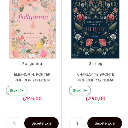
Pollyanna
Shirley
ELEANOR H. PORTER
CHARLOTTE BRONTE
KORİDOR YAYINCILIK
KORİDOR YAYINCILIK
Stok : 1+
Stok : 1+
145,00
290,00
₺
₺
Sepete Ekle
Sepete Ekle