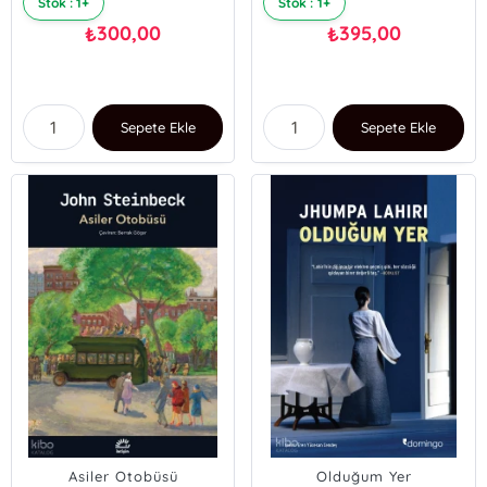
Stok : 1+
Stok : 1+
300,00
395,00
₺
₺
Sepete Ekle
Sepete Ekle
Asiler Otobüsü
Olduğum Yer