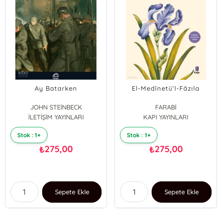
Ay Batarken
El-Medînetü’l-Fâzıla
JOHN STEİNBECK
FARABİ
İLETİŞİM YAYINLARI
KAPI YAYINLARI
Stok : 1+
Stok : 1+
275,00
275,00
₺
₺
Sepete Ekle
Sepete Ekle