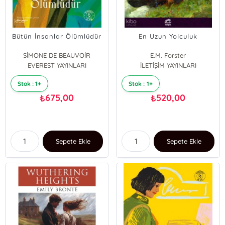
Bütün İnsanlar Ölümlüdür
En Uzun Yolculuk
SİMONE DE BEAUVOİR
E.M. Forster
EVEREST YAYINLARI
İLETİŞİM YAYINLARI
Stok : 1+
Stok : 1+
675,00
520,00
₺
₺
Sepete Ekle
Sepete Ekle