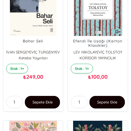
Bahar Seli
Efendi İle Uşağı (Karton
Klasikler)
İVAN SERGEYEVİÇ TURGENYEV
LEV NİKOLAYEVİÇ TOLSTOY
Ketebe Yayınları
KORİDOR YAYINCILIK
Stok : 1+
Stok : 1+
249,00
100,00
₺
₺
Sepete Ekle
Sepete Ekle