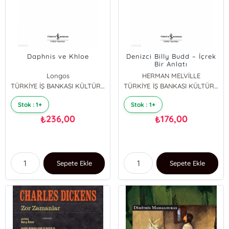
Daphnis ve Khloe
Denizci Billy Budd – İçrek
Bir Anlatı
Longos
HERMAN MELVİLLE
TÜRKİYE İŞ BANKASI KÜLTÜR YAYINLARI
TÜRKİYE İŞ BANKASI KÜLTÜR YAYINLARI
Stok : 1+
Stok : 1+
236,00
176,00
₺
₺
Sepete Ekle
Sepete Ekle