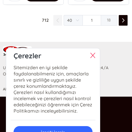
712
18
Ra Yayın Kitabevi
Çerezler
Sitemizden en iyi şekilde
Uzun Sokak Saray Çarşısı Lara Sineması Girişi No:4/A
faydalanabilmeniz için, amaçlarla
Ortahisar/TRABZON
sınırlı ve gizliliğe uygun şekilde
çerez konumlandırmaktayız.
ANASAYFA
YARDIM
İLETİŞİM
Çerezleri nasıl kullandığımızı
incelemek ve çerezleri nasıl kontrol
edebileceğinizi öğrenmek için Çerez
ra@rakitap.com
Politikamızı inceleyebilirsiniz.
0(462) 326 49 71