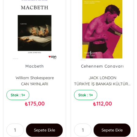
Macbeth
Cehennem Canavarı
William Shakespeare
JACK LONDON
CAN YAYINLARI
TÜRKİYE İŞ BANKASI KÜLTÜR YAYINLARI
Stok : 1+
Stok : 1+
175,00
112,00
₺
₺
Sepete Ekle
Sepete Ekle