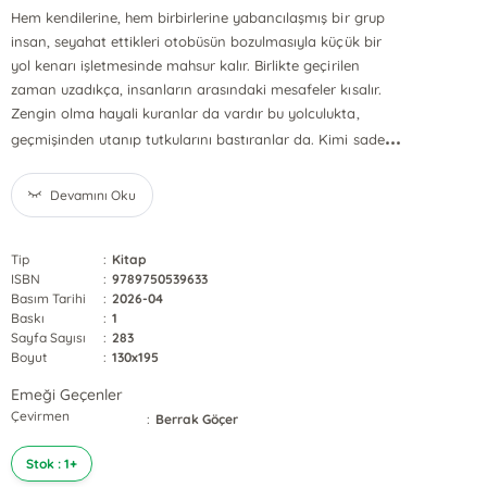
Hem kendilerine, hem birbirlerine yabancılaşmış bir grup
insan, seyahat ettikleri otobüsün bozulmasıyla küçük bir
yol kenarı işletmesinde mahsur kalır. Birlikte geçirilen
zaman uzadıkça, insanların arasındaki mesafeler kısalır.
Zengin olma hayali kuranlar da vardır bu yolculukta,
...
geçmişinden utanıp tutkularını bastıranlar da. Kimi sade
Devamını Oku
Tip
:
Kitap
ISBN
:
9789750539633
Basım Tarihi
:
2026-04
Baskı
:
1
Sayfa Sayısı
:
283
Boyut
:
130x195
Emeği Geçenler
Çevirmen
:
Berrak Göçer
Stok : 1+