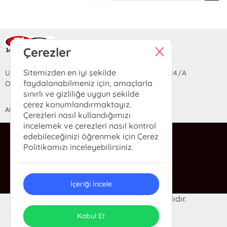
Ra Yayın Kitabevi
Çerezler
Sitemizden en iyi şekilde
Uzun Sokak Saray Çarşısı Lara Sineması Girişi No:4/A
faydalanabilmeniz için, amaçlarla
Ortahisar/TRABZON
sınırlı ve gizliliğe uygun şekilde
çerez konumlandırmaktayız.
ANASAYFA
YARDIM
İLETİŞİM
Çerezleri nasıl kullandığımızı
incelemek ve çerezleri nasıl kontrol
edebileceğinizi öğrenmek için Çerez
ra@rakitap.com
Politikamızı inceleyebilirsiniz.
0(462) 326 49 71
İçeriği İncele
© 2024 Ra Kitabevi. Her hakkı saklıdır.
ONSO
Tasarım & Uygulama
Kabul Et