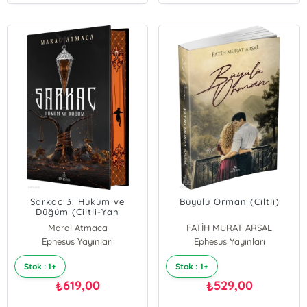
Sarkaç 3: Hüküm ve
Büyülü Orman (Ciltli)
Düğüm (Ciltli-Yan
Boyamalı)
Maral Atmaca
FATİH MURAT ARSAL
Ephesus Yayınları
Ephesus Yayınları
Stok : 1+
Stok : 1+
619,00
529,00
₺
₺