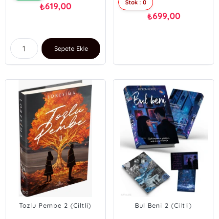
Stok : 0
619,00
₺
699,00
₺
Sepete Ekle
Tozlu Pembe 2 (Ciltli)
Bul Beni 2 (Ciltli)