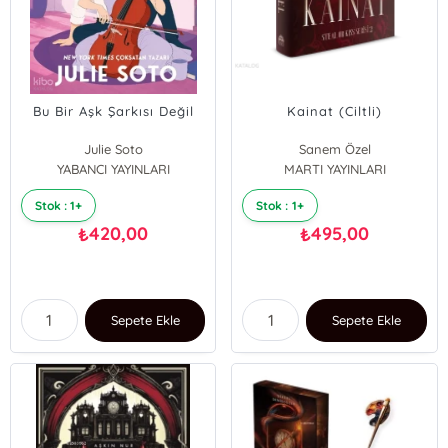
Bu Bir Aşk Şarkısı Değil
Kainat (Ciltli)
Julie Soto
Sanem Özel
YABANCI YAYINLARI
MARTI YAYINLARI
Stok : 1+
Stok : 1+
420,00
495,00
₺
₺
Sepete Ekle
Sepete Ekle