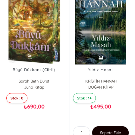
Büyü Dükkanı (Ciltli)
Yıldız Masalı
Sarah Beth Durst
KRİSTİN HANNAH
Juno Kitap
DOĞAN KİTAP
Stok : 0
Stok : 1+
690,00
495,00
₺
₺
Sepete Ekle