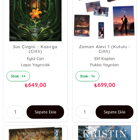
Sus Çizgisi - Kasırga
Zaman Alevi 1 (Kutulu -
(Ciltli)
Ciltli)
Eylül Can
Elif Kaplan
Lapis Yayıncılık
Pukka Yayınları
Stok : 1+
Stok : 1+
649,00
699,00
₺
₺
Sepete Ekle
Sepete Ekle