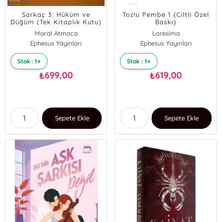
Sarkaç 3: Hüküm ve
Tozlu Pembe 1 (Ciltli Özel
Düğüm (Tek Kitaplık Kutu)
Baskı)
Maral Atmaca
Loresima
Ephesus Yayınları
Ephesus Yayınları
Stok : 1+
Stok : 1+
699,00
619,00
₺
₺
Sepete Ekle
Sepete Ekle