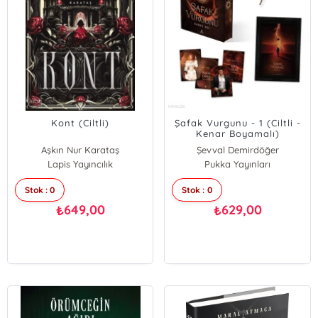
Kont (Ciltli)
Şafak Vurgunu - 1 (Ciltli -
Kenar Boyamalı)
Aşkın Nur Karataş
Şevval Demirdöğer
Lapis Yayıncılık
Pukka Yayınları
Stok : 0
Stok : 0
649,00
629,00
₺
₺