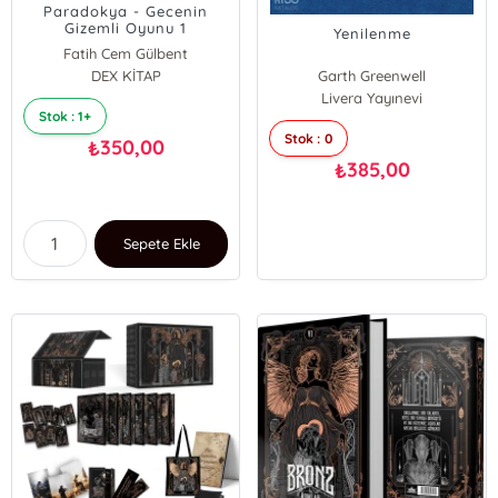
Paradokya - Gecenin
Gizemli Oyunu 1
Yenilenme
Fatih Cem Gülbent
DEX KİTAP
Garth Greenwell
Livera Yayınevi
Stok : 1+
Stok : 0
350,00
₺
385,00
₺
Sepete Ekle