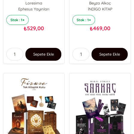
Loresima
Beyza Alkoç
Ephesus Yayınları
İNDİGO KİTAP
Stok : 1+
Stok : 1+
529,00
469,00
₺
₺
Sepete Ekle
Sepete Ekle