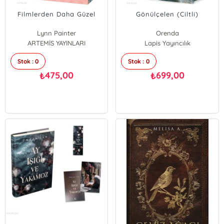
Filmlerden Daha Güzel
Gönülçelen (Ciltli)
Lynn Painter
Orenda
ARTEMİS YAYINLARI
Lapis Yayıncılık
Stok : 0
Stok : 0
475,00
699,00
₺
₺