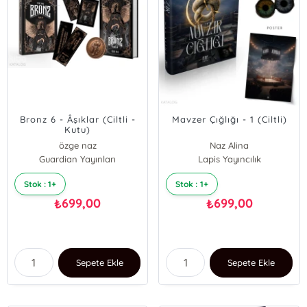
Bronz 6 - Âşıklar (Ciltli -
Mavzer Çığlığı - 1 (Ciltli)
Kutu)
özge naz
Naz Alina
Guardian Yayınları
Lapis Yayıncılık
Stok : 1+
Stok : 1+
699,00
699,00
₺
₺
Sepete Ekle
Sepete Ekle