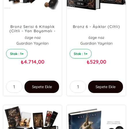
Bronz Serisi 6 Kitaplık
Bronz 6 - Âşıklar (Ciltli)
(Ciltli - Yan Boyamalı -
Mıknatıslı Kutu)
özge naz
özge naz
Guardian Yayınları
Guardian Yayınları
Stok : 1+
Stok : 1+
4.714,00
529,00
₺
₺
Sepete Ekle
Sepete Ekle