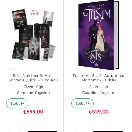
Sıfır Noktası 3: Ateş
Tılsım ve Sis 2: Adanmışa
Sarmalı (Ciltli – Hediyeli
Aldanmak (Ciltli)
Kutu)
Gizem Yiğit
Seda Lena
Guardian Yayınları
Guardian Yayınları
Stok : 1+
Stok : 1+
699,00
529,00
₺
₺