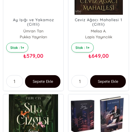
Ay Işığı ve Yakamoz
Ceviz Ağacı Mahallesi 1
(Ciltli)
(Ciltli)
Ümran Tan
Melisa A.
Pukka Yayınları
Lapis Yayıncılık
Stok : 1+
Stok : 1+
579,00
649,00
₺
₺
Sepete Ekle
Sepete Ekle