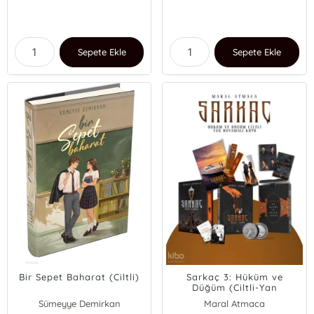
Sepete Ekle
Sepete Ekle
Bir Sepet Baharat (Ciltli)
Sarkaç 3: Hüküm ve
Düğüm (Ciltli-Yan
Boyamalı Kutu)
Sümeyye Demirkan
Maral Atmaca