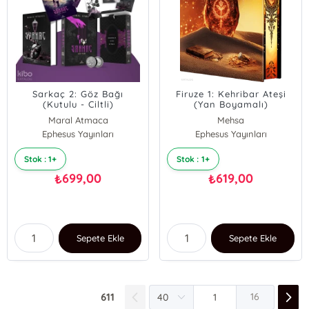
Sarkaç 2: Göz Bağı
Firuze 1: Kehribar Ateşi
(Kutulu - Ciltli)
(Yan Boyamalı)
Maral Atmaca
Mehsa
Ephesus Yayınları
Ephesus Yayınları
Stok : 1+
Stok : 1+
699,00
619,00
₺
₺
Sepete Ekle
Sepete Ekle
611
16