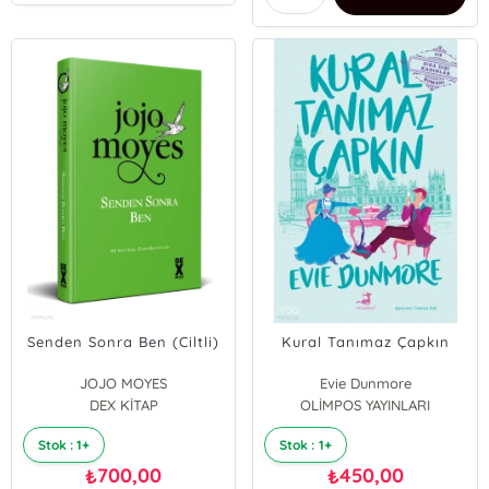
Senden Sonra Ben (Ciltli)
Kural Tanımaz Çapkın
JOJO MOYES
Evie Dunmore
DEX KİTAP
OLİMPOS YAYINLARI
Stok : 1+
Stok : 1+
700,00
450,00
₺
₺