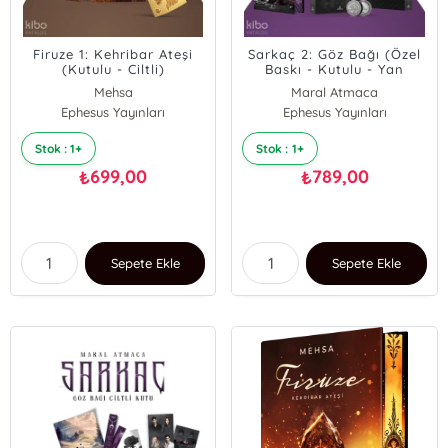
Firuze 1: Kehribar Ateşi
Sarkaç 2: Göz Bağı (Özel
(Kutulu - Ciltli)
Baskı - Kutulu - Yan
Boyamalı)
Mehsa
Maral Atmaca
Ephesus Yayınları
Ephesus Yayınları
Stok : 1+
Stok : 1+
699,00
789,00
₺
₺
Sepete Ekle
Sepete Ekle