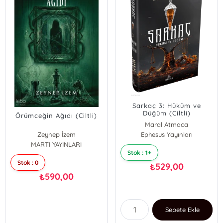
Sarkaç 3: Hüküm ve
Düğüm (Ciltli)
Örümceğin Ağıdı (Ciltli)
Maral Atmaca
Zeynep İzem
Ephesus Yayınları
MARTI YAYINLARI
Stok : 1+
Stok : 0
529,00
₺
590,00
₺
Sepete Ekle