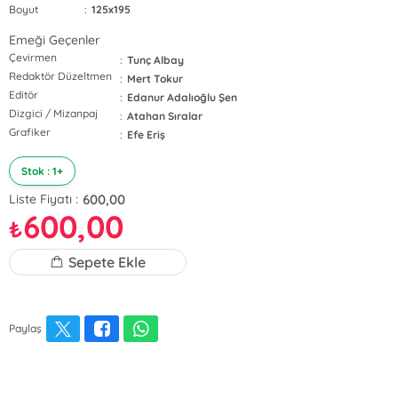
Boyut
:
125x195
Emeği Geçenler
Çevirmen
:
Tunç Albay
Redaktör Düzeltmen
:
Mert Tokur
Editör
:
Edanur Adalıoğlu Şen
Dizgici / Mizanpaj
:
Atahan Sıralar
Grafiker
:
Efe Eriş
Stok : 1+
600,00
Liste Fiyatı :
600,00
₺
Sepete Ekle
Paylaş