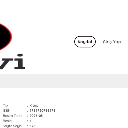
Kaydol
Giriş Yap
Tip
:
Kitap
ISBN
:
9789750766978
Basım Tarihi
:
2026-03
Baskı
:
1
Sayfa Sayısı
:
576