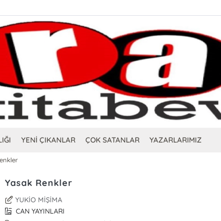
IĞI
YENİ ÇIKANLAR
ÇOK SATANLAR
YAZARLARIMIZ
enkler
Yasak Renkler
YUKİO MİŞİMA
CAN YAYINLARI