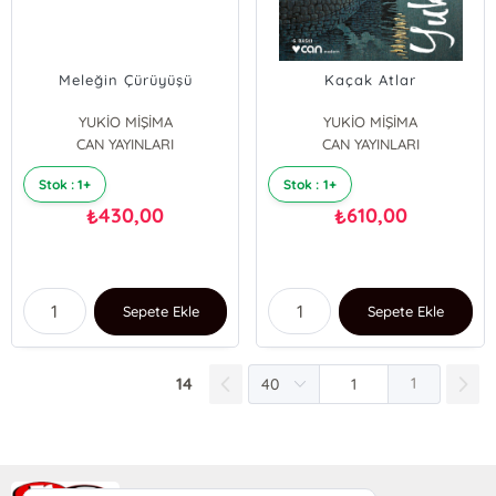
Meleğin Çürüyüşü
Kaçak Atlar
YUKİO MİŞİMA
YUKİO MİŞİMA
CAN YAYINLARI
CAN YAYINLARI
Stok : 1+
Stok : 1+
430,00
610,00
₺
₺
Sepete Ekle
Sepete Ekle
14
1