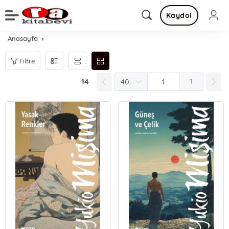
Kaydol
Anasayfa
Filtre
14
1