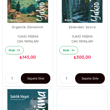
Ergenlik Dönemim
Şölenden Sonra
YUKİO MİŞİMA
YUKİO MİŞİMA
CAN YAYINLARI
CAN YAYINLARI
Stok : 1+
Stok : 1+
145,00
300,00
₺
₺
Sepete Ekle
Sepete Ekle