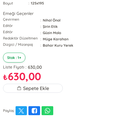
Boyut
:
125x195
Emeği Geçenler
Çevirmen
:
Nihal Önol
Editör
:
Şirin Etik
Editör
:
Güzin Molo
Redaktör Düzeltmen
:
Müge Karahan
Dizgici / Mizanpaj
:
Bahar Kuru Yerek
Stok : 1+
630,00
Liste Fiyatı :
630,00
₺
Sepete Ekle
Paylaş