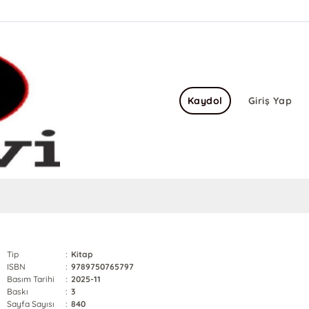
Kaydol
Giriş Yap
Tip
:
Kitap
ISBN
:
9789750765797
Basım Tarihi
:
2025-11
Baskı
:
3
Sayfa Sayısı
:
840