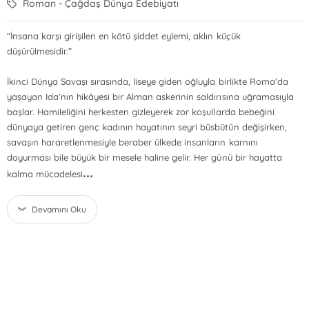
Roman - Çağdaş Dünya Edebiyatı
“İnsana karşı girişilen en kötü şiddet eylemi, aklın küçük
düşürülmesidir.”
İkinci Dünya Savaşı sırasında, liseye giden oğluyla birlikte Roma’da
yaşayan Ida’nın hikâyesi bir Alman askerinin saldırısına uğramasıyla
başlar. Hamileliğini herkesten gizleyerek zor koşullarda bebeğini
dünyaya getiren genç kadının hayatının seyri büsbütün değişirken,
savaşın hararetlenmesiyle beraber ülkede insanların karnını
doyurması bile büyük bir mesele haline gelir. Her günü bir hayatta
...
kalma mücadelesi
Devamını Oku