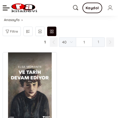
Kaydol
Anasayfa
Filtre
1
1