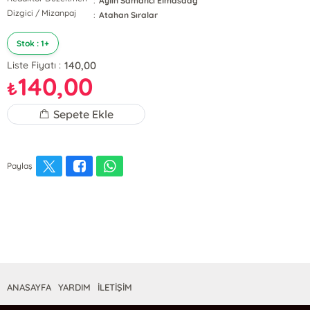
:
Aylin Samancı Elmasdağ
Dizgici / Mizanpaj
:
Atahan Sıralar
Stok : 1+
140,00
Liste Fiyatı :
140,00
₺
Sepete Ekle
Paylaş
ANASAYFA
YARDIM
İLETİŞİM