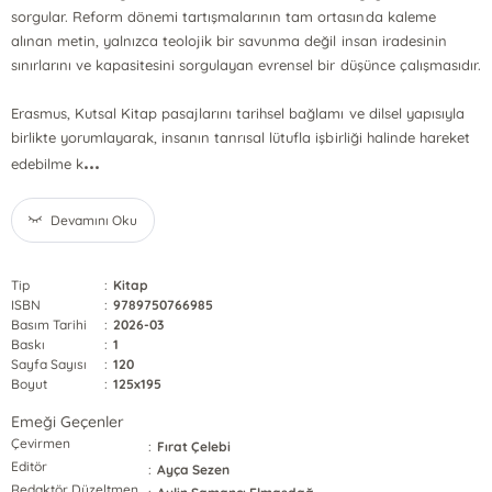
sorgular. Reform dönemi tartışmalarının tam ortasında kaleme
alınan metin, yalnızca teolojik bir savunma değil insan iradesinin
sınırlarını ve kapasitesini sorgulayan evrensel bir düşünce çalışmasıdır.
Erasmus, Kutsal Kitap pasajlarını tarihsel bağlamı ve dilsel yapısıyla
birlikte yorumlayarak, insanın tanrısal lütufla işbirliği halinde hareket
...
edebilme k
Devamını Oku
Tip
:
Kitap
ISBN
:
9789750766985
Basım Tarihi
:
2026-03
Baskı
:
1
Sayfa Sayısı
:
120
Boyut
:
125x195
Emeği Geçenler
Çevirmen
:
Fırat Çelebi
Editör
:
Ayça Sezen
Redaktör Düzeltmen