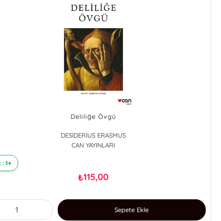
Deliliğe Övgü
DESİDERİUS ERASMUS
CAN YAYINLARI
 : 1+
115,00
₺
Sepete Ekle