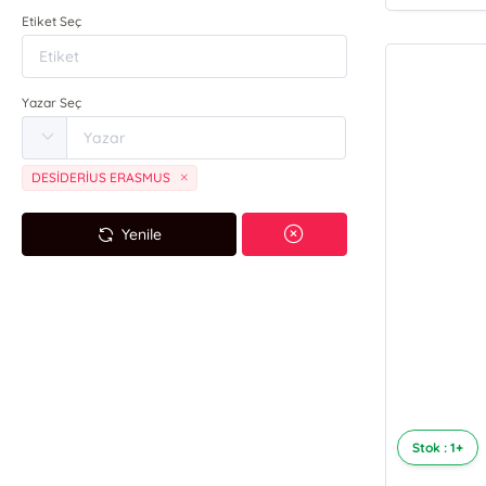
Etiket Seç
Yazar Seç
DESİDERİUS ERASMUS
Yenile
Stok : 1+