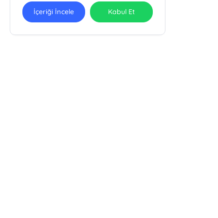
İçeriği İncele
Kabul Et
Ra Yayın Kitabevi