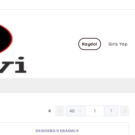
Kaydol
Giriş Yap
4
1