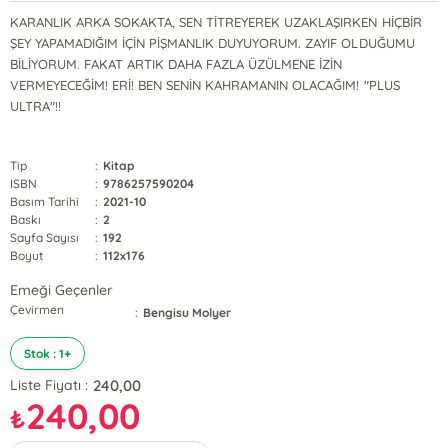
KARANLIK ARKA SOKAKTA, SEN TİTREYEREK UZAKLAŞIRKEN HİÇBİR
ŞEY YAPAMADIĞIM İÇİN PİŞMANLIK DUYUYORUM. ZAYIF OLDUĞUMU
BİLİYORUM. FAKAT ARTIK DAHA FAZLA ÜZÜLMENE İZİN
VERMEYECEĞİM! ERİ! BEN SENİN KAHRAMANIN OLACAĞIM! "PLUS
ULTRA"!!
Tip
:
Kitap
ISBN
:
9786257590204
Basım Tarihi
:
2021-10
Baskı
:
2
Sayfa Sayısı
:
192
Boyut
:
112x176
Emeği Geçenler
Çevirmen
:
Bengisu Molyer
Stok : 1+
240,00
Liste Fiyatı :
240,00
₺