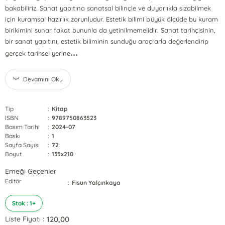
bakabiliriz. Sanat yapıtına sanatsal bilinçle ve duyarlıkla sızabilmek
için kuramsal hazırlık zorunludur. Estetik bilimi büyük ölçüde bu kuram
birikimini sunar fakat bununla da yetinilmemelidir. Sanat tarihçisinin,
bir sanat yapıtını, estetik biliminin sunduğu araçlarla değerlendirip
...
gerçek tarihsel yerine
Devamını Oku
Tip
:
Kitap
ISBN
:
9789750863523
Basım Tarihi
:
2024-07
Baskı
:
1
Sayfa Sayısı
:
72
Boyut
:
135x210
Emeği Geçenler
Editör
:
Fisun Yalçınkaya
Stok : 1+
120,00
Liste Fiyatı :