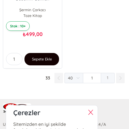
Şermin Çarkacı
Taze Kitap
Stok : 10+
499,00
₺
Sepete Ekle
33
1
Ra Yayın Kitabevi
Çerezler
Sitemizden en iyi şekilde
Uzun Sokak Saray Çarşısı Lara Sineması Girişi No:4/A