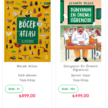
Böcek Atlası
Dünyanın En Önemli
Öğrencisi
fatih dikmen
Şermin Yaşar
Taze Kitap
Taze Kitap
Stok : 1+
Stok : 10+
899,00
499,00
₺
₺