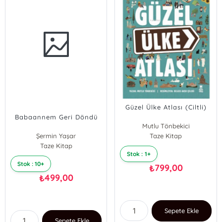
Güzel Ülke Atlası (Ciltli)
Babaannem Geri Döndü
Mutlu Tönbekici
Şermin Yaşar
Taze Kitap
Taze Kitap
Stok : 1+
Stok : 10+
799,00
₺
499,00
₺
Sepete Ekle
Sepete Ekle