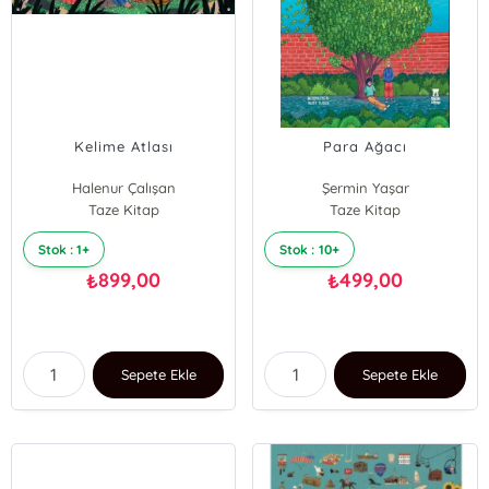
Kelime Atlası
Para Ağacı
Halenur Çalışan
Şermin Yaşar
Taze Kitap
Taze Kitap
Stok : 1+
Stok : 10+
899,00
499,00
₺
₺
Sepete Ekle
Sepete Ekle