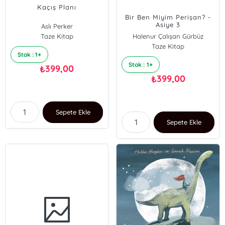
Kaçış Planı
Bir Ben Miyim Perişan? -
Asiye 3
Aslı Perker
Taze Kitap
Halenur Çalışan Gürbüz
Taze Kitap
Stok : 1+
Stok : 1+
399,00
₺
399,00
₺
Sepete Ekle
Sepete Ekle