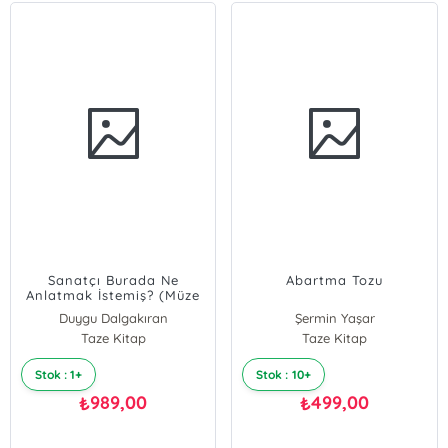
Sanatçı Burada Ne
Abartma Tozu
Anlatmak İstemiş? (Müze
Maketi ve Çıkartma
Duygu Dalgakıran
Şermin Yaşar
Hediyeli)
Taze Kitap
Taze Kitap
Stok : 1+
Stok : 10+
989,00
499,00
₺
₺