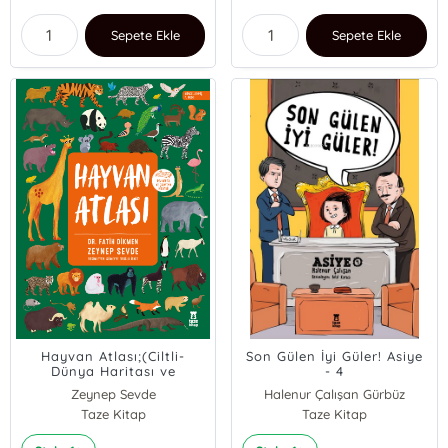
Sepete Ekle
Sepete Ekle
Hayvan Atlası;(Ciltli-
Son Gülen İyi Güler! Asiye
Dünya Haritası ve
- 4
Çıkartma Hediyeli)
Zeynep Sevde
Halenur Çalışan Gürbüz
fatih dikmen
Taze Kitap
Taze Kitap