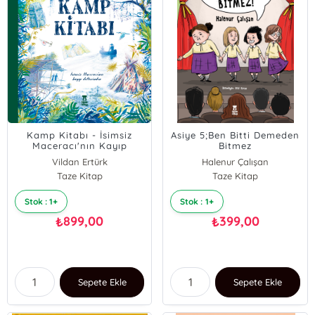
Kamp Kitabı - İsimsiz
Asiye 5;Ben Bitti Demeden
Maceracı'nın Kayıp
Bitmez
Defterinden
Vildan Ertürk
Halenur Çalışan
Taze Kitap
Taze Kitap
Stok : 1+
Stok : 1+
899,00
399,00
₺
₺
Sepete Ekle
Sepete Ekle