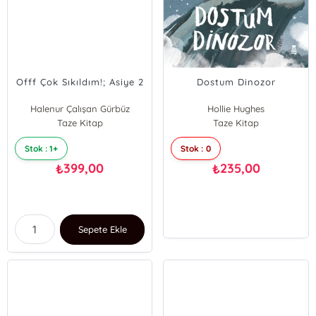
Offf Çok Sıkıldım!; Asiye 2
Dostum Dinozor
Halenur Çalışan Gürbüz
Hollie Hughes
Taze Kitap
Taze Kitap
Stok : 1+
Stok : 0
399,00
235,00
₺
₺
Sepete Ekle