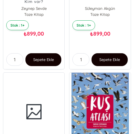
Kim var?
Zeynep Sevde
Süleyman Akgün
Kerimcan Akduman
Taze Kitap
Taze Kitap
Stok : 1+
Stok : 1+
899,00
899,00
₺
₺
Sepete Ekle
Sepete Ekle