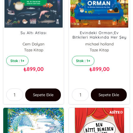
Su Altı Atlası
Evindeki Orman;Ev
Bitkileri Hakkında Her Şey
Cem Dalyan
michael holland
Taze Kitap
Taze Kitap
Stok : 1+
Stok : 1+
899,00
899,00
₺
₺
Sepete Ekle
Sepete Ekle