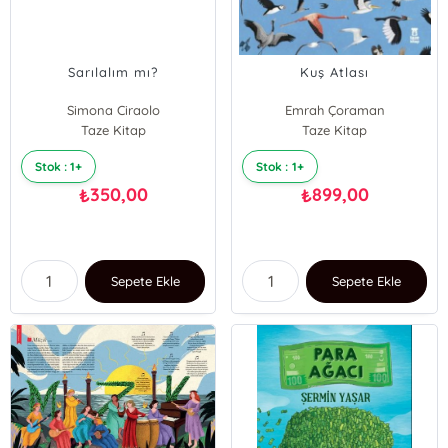
Sarılalım mı?
Kuş Atlası
Simona Ciraolo
Emrah Çoraman
Taze Kitap
Taze Kitap
Stok : 1+
Stok : 1+
350,00
899,00
₺
₺
Sepete Ekle
Sepete Ekle