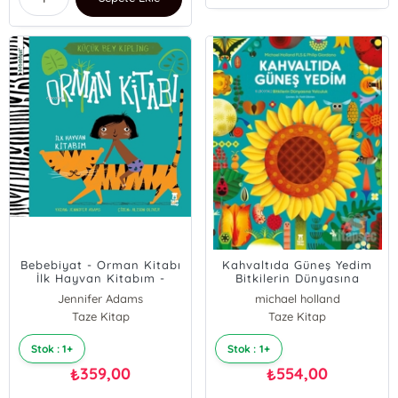
Bebebiyat - Orman Kitabı
Kahvaltıda Güneş Yedim
İlk Hayvan Kitabım -
Bitkilerin Dünyasına
Küçük Bey Kipling
Yolculuk
Jennifer Adams
michael holland
Taze Kitap
Taze Kitap
Stok : 1+
Stok : 1+
359,00
554,00
₺
₺