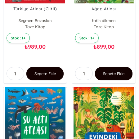
Türkiye Atlası (Ciltli)
Ağaç Atlası
Seymen Bozaslan
fatih dikmen
Taze Kitap
Taze Kitap
Stok : 1+
Stok : 1+
989,00
899,00
₺
₺
Sepete Ekle
Sepete Ekle