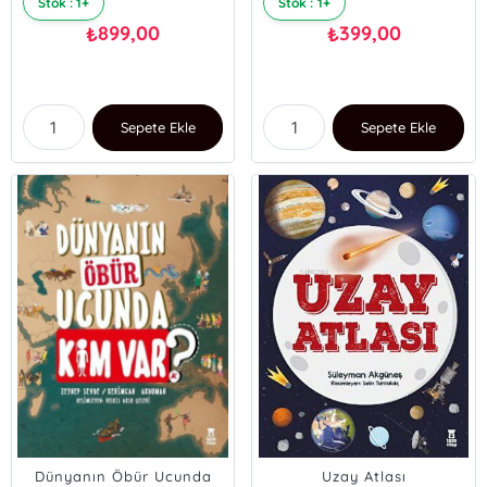
Stok : 1+
Stok : 1+
899,00
399,00
₺
₺
Sepete Ekle
Sepete Ekle
Dünyanın Öbür Ucunda
Uzay Atlası