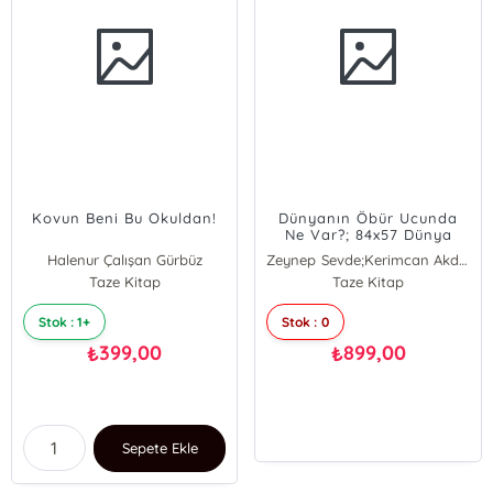
Kovun Beni Bu Okuldan!
Dünyanın Öbür Ucunda
Ne Var?; 84x57 Dünya
Haritası Hediyeli
Halenur Çalışan Gürbüz
Zeynep Sevde;Kerimcan Akduman
Taze Kitap
Taze Kitap
Stok : 1+
Stok : 0
399,00
899,00
₺
₺
Sepete Ekle