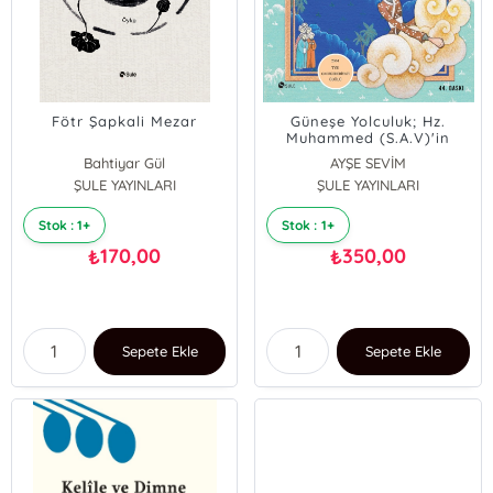
Fötr Şapkali Mezar
Güneşe Yolculuk; Hz.
Muhammed (S.A.V)'in
Hayatı
Bahtiyar Gül
AYŞE SEVİM
ŞULE YAYINLARI
ŞULE YAYINLARI
Stok : 1+
Stok : 1+
170,00
350,00
₺
₺
Sepete Ekle
Sepete Ekle