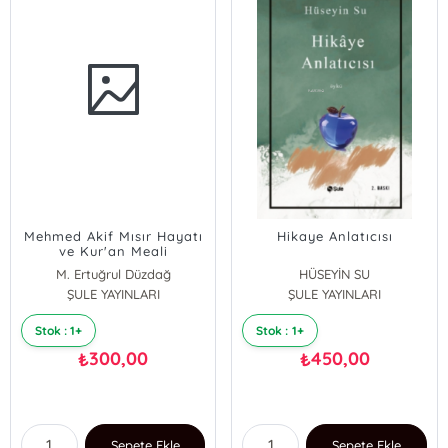
Mehmed Akif Mısır Hayatı
Hikaye Anlatıcısı
ve Kur'an Meali
M. Ertuğrul Düzdağ
HÜSEYİN SU
ŞULE YAYINLARI
ŞULE YAYINLARI
Stok : 1+
Stok : 1+
300,00
450,00
₺
₺
Sepete Ekle
Sepete Ekle