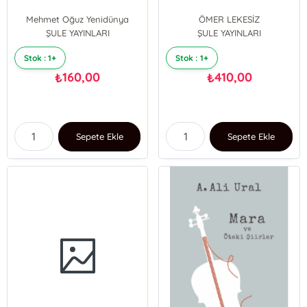
Mehmet Oğuz Yenidünya
ÖMER LEKESİZ
ŞULE YAYINLARI
ŞULE YAYINLARI
Stok : 1+
Stok : 1+
160,00
410,00
₺
₺
Sepete Ekle
Sepete Ekle