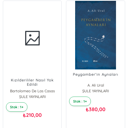
Peygamber'in Aynaları
Kızılderililer Nasıl Yok
Edildi
A. Ali Ural
Bartolomeo De Las Casas
ŞULE YAYINLARI
ŞULE YAYINLARI
Stok : 1+
Stok : 1+
380,00
₺
210,00
₺