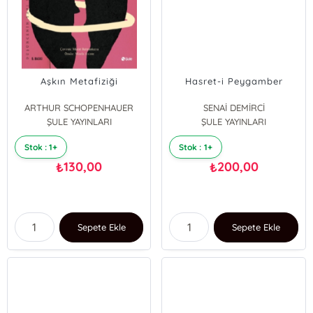
Aşkın Metafiziği
Hasret-i Peygamber
ARTHUR SCHOPENHAUER
SENAİ DEMİRCİ
ŞULE YAYINLARI
ŞULE YAYINLARI
Stok : 1+
Stok : 1+
130,00
200,00
₺
₺
Sepete Ekle
Sepete Ekle