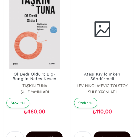
Ol Dedi Oldu 1; Big-
Ateşi Kıvılcımken
Bang'in Nefes Kesen
Söndürmeli
Öyküsü
TAŞKIN TUNA
LEV NİKOLAYEVİÇ TOLSTOY
ŞULE YAYINLARI
ŞULE YAYINLARI
Stok : 1+
Stok : 1+
460,00
110,00
₺
₺