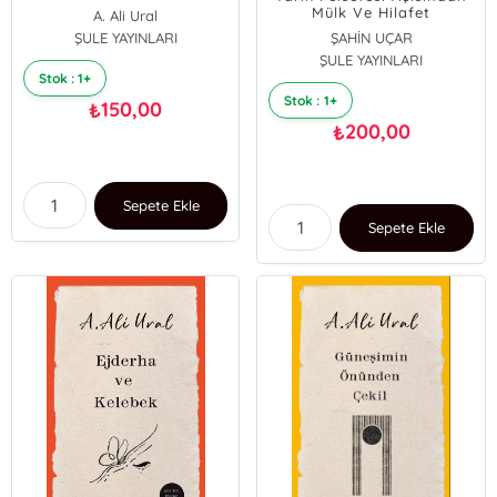
Mülk Ve Hilafet
A. Ali Ural
ŞULE YAYINLARI
ŞAHİN UÇAR
ŞULE YAYINLARI
Stok : 1+
Stok : 1+
150,00
₺
200,00
₺
Sepete Ekle
Sepete Ekle