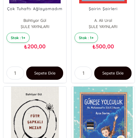
Çok Tuhaftı Ağlayamadım
Şairin Şairleri
Bahtiyar Gül
A. Ali Ural
ŞULE YAYINLARI
ŞULE YAYINLARI
Stok : 1+
Stok : 1+
200,00
500,00
₺
₺
Sepete Ekle
Sepete Ekle