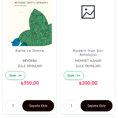
Kelile ve Dimne
Modern İran Şiiri
Antolojisi
BEYDEBA
MEHMET KANAR
ŞULE YAYINLARI
ŞULE YAYINLARI
Stok : 1+
Stok : 1+
350,00
200,00
₺
₺
Sepete Ekle
Sepete Ekle