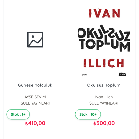
Güneşe Yolculuk
Okulsuz Toplum
AYŞE SEVİM
Ivan Illich
ŞULE YAYINLARI
ŞULE YAYINLARI
Stok : 1+
Stok : 10+
410,00
300,00
₺
₺