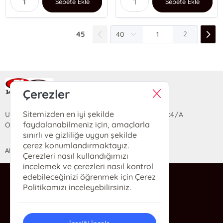
Sepete Ekle
Sepete Ekle
45
2
Ra Yayın Kitabevi
Çerezler
Sitemizden en iyi şekilde
Uzun Sokak Saray Çarşısı Lara Sineması Girişi No:4/A
faydalanabilmeniz için, amaçlarla
Ortahisar/TRABZON
sınırlı ve gizliliğe uygun şekilde
çerez konumlandırmaktayız.
ANASAYFA
YARDIM
İLETİŞİM
Çerezleri nasıl kullandığımızı
incelemek ve çerezleri nasıl kontrol
edebileceğinizi öğrenmek için Çerez
ra@rakitap.com
Politikamızı inceleyebilirsiniz.
0(462) 326 49 71