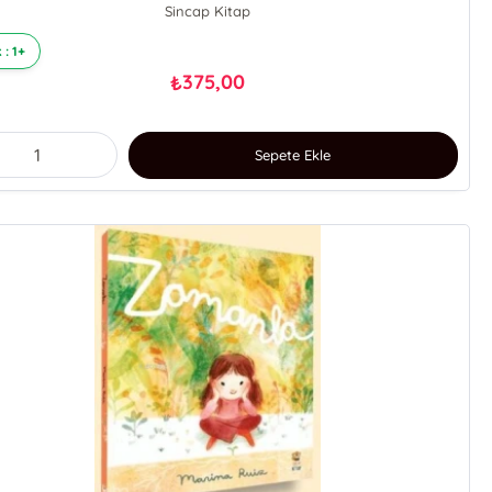
Sincap Kitap
 : 1+
375,00
₺
Sepete Ekle