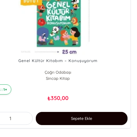
Genel Kültür Kitabım – Konuşuyorum
Çağrı Odabaşı
Sincap Kitap
 : 1+
350,00
₺
Sepete Ekle