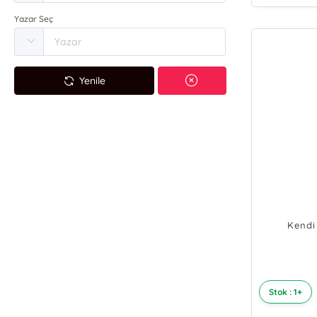
Yazar Seç
Yenile
Kendi
Stok : 1+