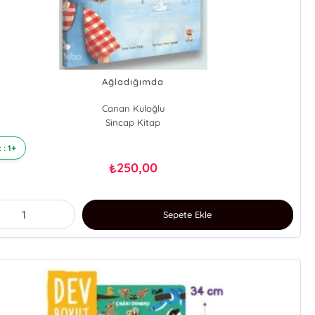
Ağladığımda
Canan Kuloğlu
Sincap Kitap
 : 1+
250,00
₺
Sepete Ekle