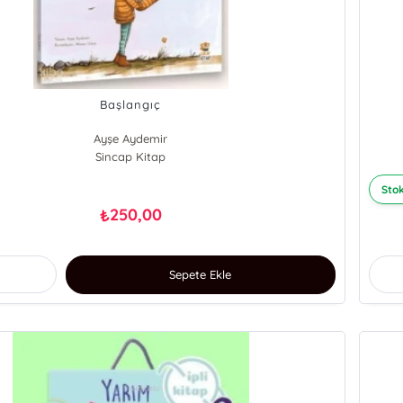
Başlangıç
Ayşe Aydemir
Sincap Kitap
Stok
250,00
₺
Sepete Ekle