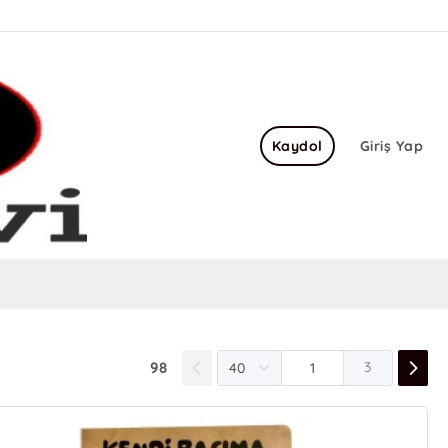
Kaydol
Giriş Yap
98
3