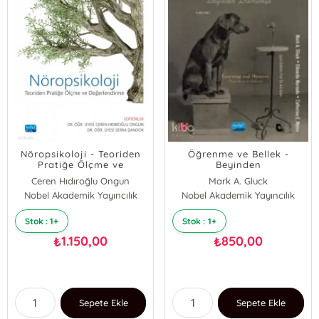
Nöropsikoloji - Teoriden
Öğrenme ve Bellek -
Pratiğe Ölçme ve
Beyinden
Değerlendirme
Davranışa;Learning and
Ceren Hıdıroğlu Ongun
Mark A. Gluck
Memory - From Brain to
Nobel Akademik Yayıncılık
Serra Şandor
Nobel Akademik Yayıncılık
Eduardo Mercado
Behavior
Catherine E. Myers
Stok : 1+
Stok : 1+
1.150,00
850,00
₺
₺
Sepete Ekle
Sepete Ekle