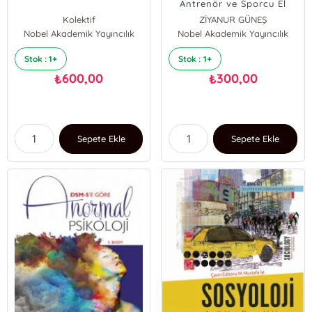
Antrenör ve Sporcu El
Kitabı
Kolektif
ZİYANUR GÜNEŞ
Nobel Akademik Yayıncılık
Nobel Akademik Yayıncılık
Stok : 1+
Stok : 1+
600,00
300,00
₺
₺
Sepete Ekle
Sepete Ekle