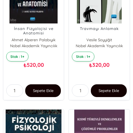
İnsan Fizyolojisi ve
Travmayı Anlamak
Anatomisi
Ahmet Alperen Palabıyık
Vesile Soyyiğit
Nobel Akademik Yayıncılık
Nobel Akademik Yayıncılık
Ezgi Saylan
Stok : 1+
Stok : 1+
520,00
320,00
₺
₺
Sepete Ekle
Sepete Ekle