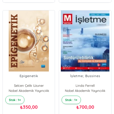
Epigenetik
İşletme; Bussines
Selcen Çelik Uzuner
Linda Ferrell
Nobel Akademik Yayıncılık
Nobel Akademik Yayıncılık
Geoffrey A. Hirt
O.C. Ferrell
Stok : 1+
Stok : 1+
Mcgrawhill
350,00
700,00
₺
₺