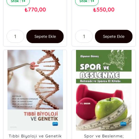
Stok : 1+
Stok : 1+
770,00
550,00
₺
₺
Sepete Ekle
Sepete Ekle
Tıbbi Biyoloji ve Genetik
Spor ve Beslenme;