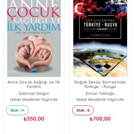
Anne Çocuk Sağlığı ve İlk
Soğuk Savaş Sonrasında
Yardım
Türkiye - Rusya
İlişkilerinde Karadeniz
Gülümser Dolgun
Erman Tatlıoğlu
Faktörü
Nobel Akademik Yayıncılık
Nobel Akademik Yayıncılık
Stok : 1+
Stok : 0
350,00
700,00
₺
₺