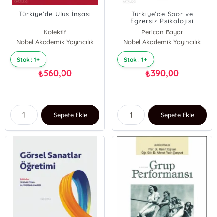
Türkiye’de Ulus İnşası
Türkiye’de Spor ve
Egzersiz Psikolojisi
Alanında Kullanılan
Kolektif
Perican Bayar
Testler
Nobel Akademik Yayıncılık
Nobel Akademik Yayıncılık
Ziya Koruç
Stok : 1+
Stok : 1+
560,00
390,00
₺
₺
Sepete Ekle
Sepete Ekle