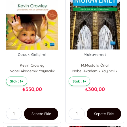
Çocuk Gelişimi
Mukavemet
Kevin Crowley
M.Mustafa Önal
Nobel Akademik Yayıncılık
Nobel Akademik Yayıncılık
Stok : 1+
Stok : 1+
550,00
300,00
₺
₺
Sepete Ekle
Sepete Ekle