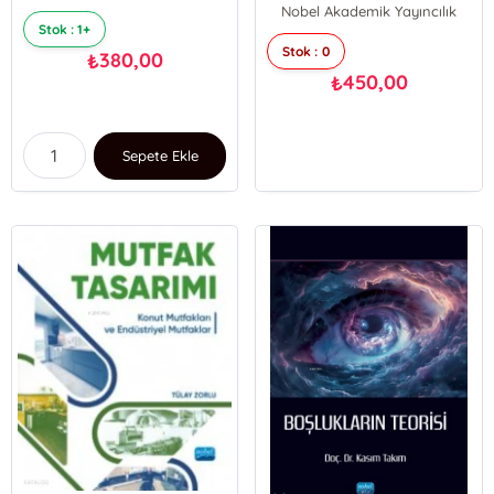
Nobel Akademik Yayıncılık
Judith Johnson
Tedavisi
Stok : 1+
Stok : 0
380,00
₺
450,00
₺
Sepete Ekle