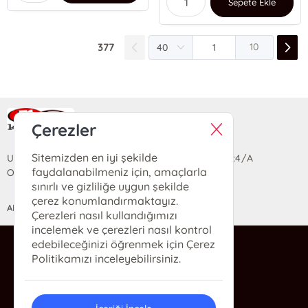
Sepete Ekle
377
10
Ra Yayın Kitabevi
Çerezler
Sitemizden en iyi şekilde
Uzun Sokak Saray Çarşısı Lara Sineması Girişi No:4/A
faydalanabilmeniz için, amaçlarla
Ortahisar/TRABZON
sınırlı ve gizliliğe uygun şekilde
çerez konumlandırmaktayız.
ANASAYFA
YARDIM
İLETİŞİM
Çerezleri nasıl kullandığımızı
incelemek ve çerezleri nasıl kontrol
edebileceğinizi öğrenmek için Çerez
ra@rakitap.com
Politikamızı inceleyebilirsiniz.
0(462) 326 49 71