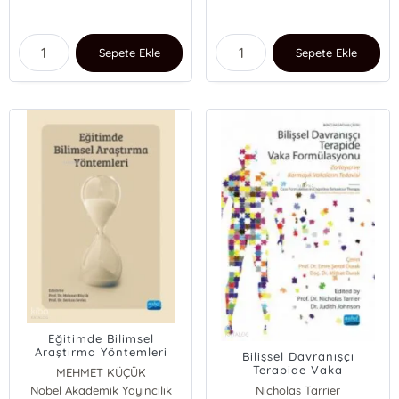
Sepete Ekle
Sepete Ekle
Eğitimde Bilimsel
Araştırma Yöntemleri
Bilişsel Davranışçı
Terapide Vaka
MEHMET KÜÇÜK
Formülasyonu ;Zorlayıcı
Nobel Akademik Yayıncılık
Serkan Sevim
Nicholas Tarrier
Ve Karmaşık Vakaların