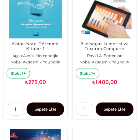
Kolay Nota Öğrenme
Bilgisayar Mimarisi ve
Kitabı- 1
Tasarım;Computer
Organization and Design
Ayça Akdüz Mercanoğlu
David A. Patterson
Nobel Akademik Yayıncılık
Nobel Akademik Yayıncılık
John L. Hennessy
Stok : 1+
Stok : 1+
275,00
1.400,00
₺
₺
Sepete Ekle
Sepete Ekle