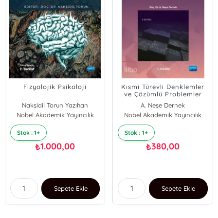
Fizyolojik Psikoloji
Kısmi Türevli Denklemler
ve Çözümlü Problemler
Nakşidil Torun Yazıhan
A. Neşe Dernek
Nobel Akademik Yayıncılık
Nobel Akademik Yayıncılık
Stok : 1+
Stok : 1+
1.000,00
380,00
₺
₺
Sepete Ekle
Sepete Ekle