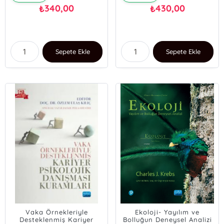
340,00
430,00
₺
₺
Sepete Ekle
Sepete Ekle
Vaka Örnekleriyle
Ekoloji- Yayılım ve
Desteklenmiş Kariyer
Bolluğun Deneysel Analizi