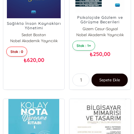
Psikolojide Gözlem ve
Görüşme Becerileri
Sağlıkta İnsan Kaynakları
Yönetimi
Gizem Cesur-Soysal
Sedat Bostan
Nobel Akademik Yayıncılık
Sezin Andiç
Nobel Akademik Yayıncılık
Duygu Ürek
Dilay Eldoğan-Eken
Stok : 1+
Ramazan Erdem
Stok : 0
250,00
₺
620,00
₺
Sepete Ekle