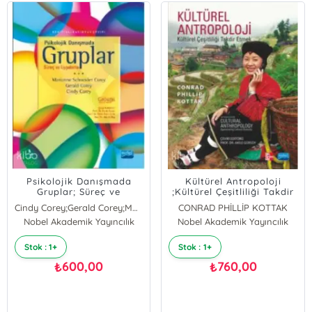
Psikolojik Danışmada
Kültürel Antropoloji
Gruplar; Süreç ve
;Kültürel Çeşitliliği Takdir
Uygulama
Etmek
Cindy Corey;Gerald Corey;Marianne Schneider Corey
CONRAD PHİLLİP KOTTAK
Nobel Akademik Yayıncılık
GERALD COREY
Nobel Akademik Yayıncılık
Cindy Corey
Stok : 1+
Stok : 1+
Marianne Schneider Corey
600,00
760,00
₺
₺