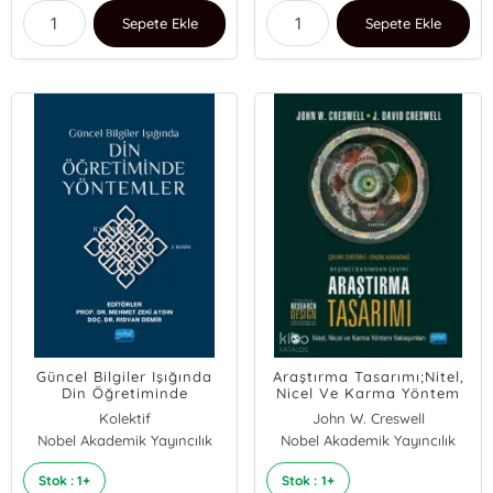
Sepete Ekle
Sepete Ekle
Güncel Bilgiler Işığında
Araştırma Tasarımı;Nitel,
Din Öğretiminde
Nicel Ve Karma Yöntem
Yöntemler
Yaklaşımları / Research
Kolektif
John W. Creswell
Design - Qualitative,
Nobel Akademik Yayıncılık
Nobel Akademik Yayıncılık
J. David Creswell
Quantitative, And Mixed
Methods Approaches
Stok : 1+
Stok : 1+