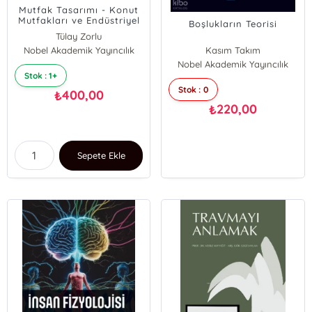
Mutfak Tasarımı - Konut
Mutfakları ve Endüstriyel
Boşlukların Teorisi
Mutfaklar
Tülay Zorlu
Nobel Akademik Yayıncılık
Kasım Takım
Nobel Akademik Yayıncılık
Stok : 1+
Stok : 0
400,00
₺
220,00
₺
Sepete Ekle