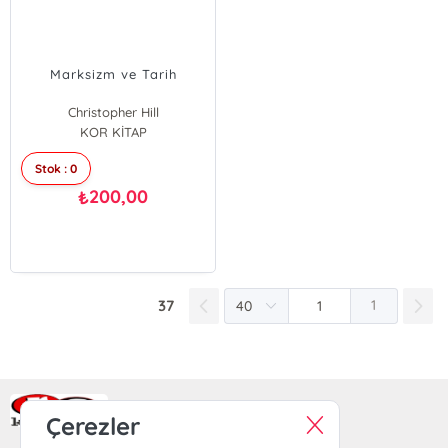
Marksizm ve Tarih
Christopher Hill
KOR KİTAP
Stok : 0
200,00
₺
37
1
Ra Yayın Kitabevi
Çerezler