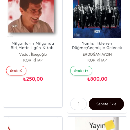
Milyonların Milyonda
Yanlış İliklenen
Biri;Metin İlgün Kitabı
Düğme;Geçmişle Gelecek
Arasında Cumhuriyet
Vedat İlbeyoğlu
ERDOĞAN AYDIN
KOR KİTAP
KOR KİTAP
Stok : 0
Stok : 1+
250,00
800,00
₺
₺
Sepete Ekle