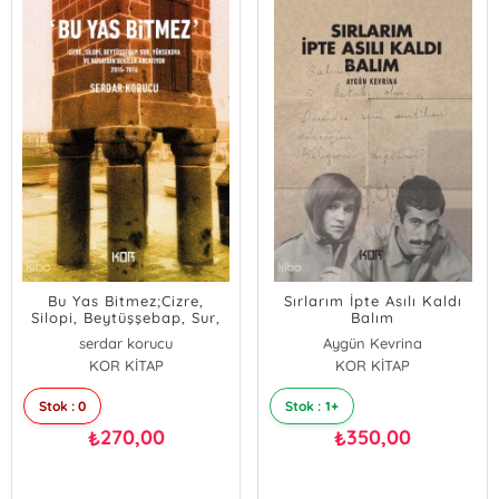
Bu Yas Bitmez;Cizre,
Sırlarım İpte Asılı Kaldı
Silopi, Beytüşşebap, Sur,
Balım
Yüksekova ve
serdar korucu
Aygün Kevrina
Nusaybin'dekiler Anlatıyor
KOR KİTAP
KOR KİTAP
(2015 - 2016)
Stok : 0
Stok : 1+
270,00
350,00
₺
₺