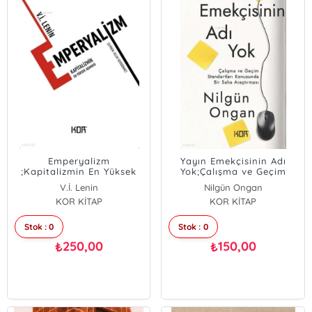
Emperyalizm
Yayın Emekçisinin Adı
;Kapitalizmin En Yüksek
Yok;Çalışma ve Geçim
Aşaması
Standartları Konusunda
V.İ. Lenin
Nilgün Ongan
Bir Saha Araştırması
KOR KİTAP
KOR KİTAP
Stok : 0
Stok : 0
250,00
150,00
₺
₺