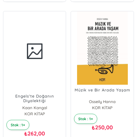
Müzik ve Bir Arada Yaşam
Engels'te Doğanın
Diyalektiği
Osseily Hanna
Kaan Kangal
KOR KİTAP
KOR KİTAP
Stok : 1+
Stok : 1+
250,00
₺
262,00
₺