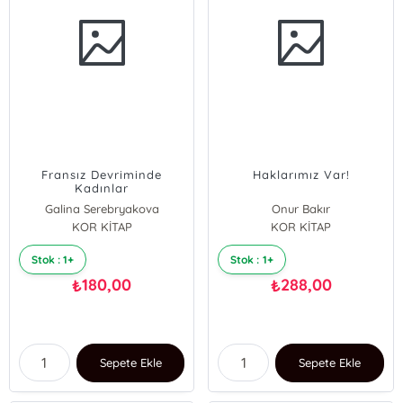
Fransız Devriminde
Haklarımız Var!
Kadınlar
Galina Serebryakova
Onur Bakır
KOR KİTAP
KOR KİTAP
Stok : 1+
Stok : 1+
180,00
288,00
₺
₺
Sepete Ekle
Sepete Ekle