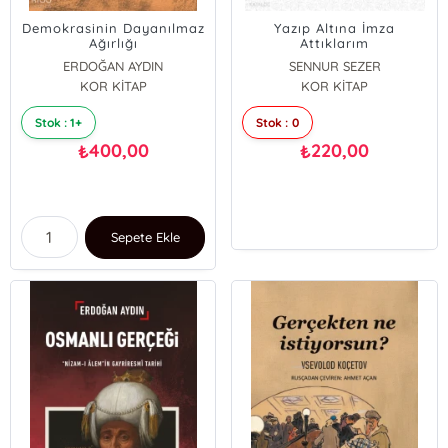
Demokrasinin Dayanılmaz
Yazıp Altına İmza
Ağırlığı
Attıklarım
ERDOĞAN AYDIN
SENNUR SEZER
KOR KİTAP
KOR KİTAP
Stok : 1+
Stok : 0
400,00
220,00
₺
₺
Sepete Ekle