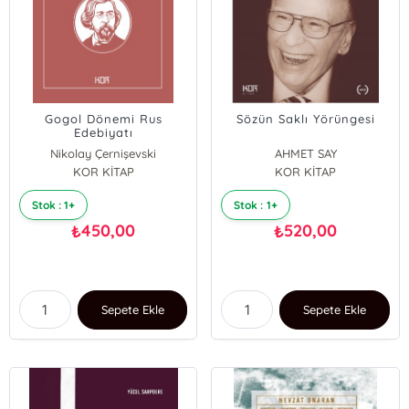
Gogol Dönemi Rus
Sözün Saklı Yörüngesi
Edebiyatı
Nikolay Çernişevski
AHMET SAY
KOR KİTAP
KOR KİTAP
Stok : 1+
Stok : 1+
450,00
520,00
₺
₺
Sepete Ekle
Sepete Ekle