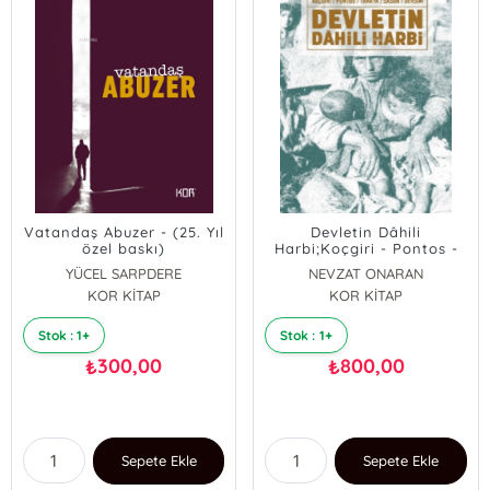
Vatandaş Abuzer - (25. Yıl
Devletin Dâhili
özel baskı)
Harbi;Koçgiri - Pontos -
Trakya - Sasun - Dersim
YÜCEL SARPDERE
NEVZAT ONARAN
KOR KİTAP
KOR KİTAP
Stok : 1+
Stok : 1+
300,00
800,00
₺
₺
Sepete Ekle
Sepete Ekle