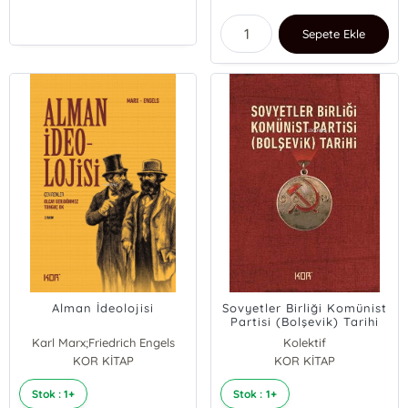
Sepete Ekle
Alman İdeolojisi
Sovyetler Birliği Komünist
Partisi (Bolşevik) Tarihi
Karl Marx;Friedrich Engels
Kolektif
KOR KİTAP
KOR KİTAP
Stok : 1+
Stok : 1+