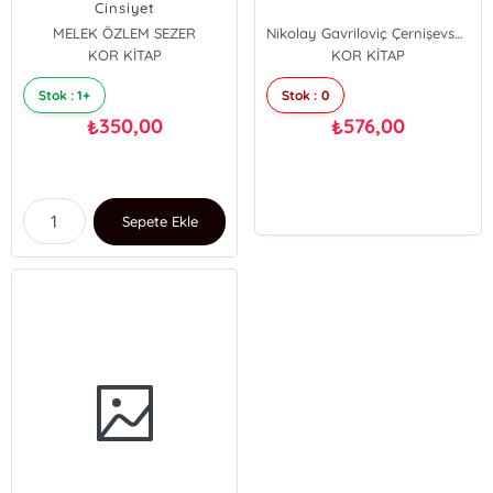
Cinsiyet
MELEK ÖZLEM SEZER
Nikolay Gavriloviç Çernişevskiy
KOR KİTAP
KOR KİTAP
Stok : 1+
Stok : 0
350,00
576,00
₺
₺
Sepete Ekle