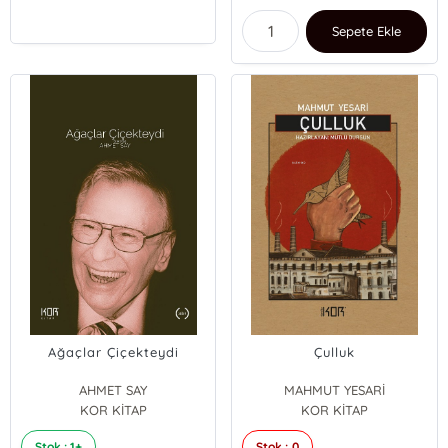
Sepete Ekle
Ağaçlar Çiçekteydi
Çulluk
AHMET SAY
MAHMUT YESARİ
KOR KİTAP
KOR KİTAP
Stok : 1+
Stok : 0