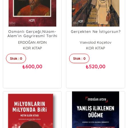
Osmanlı Gerçeği;Nizam-
Gerçekten Ne İstiyorsun?
Alem’in Gayriresmî Tarihi
ERDOĞAN AYDIN
Vsevolod Koçetov
KOR KİTAP
KOR KİTAP
Stok : 0
Stok : 0
600,00
520,00
₺
₺