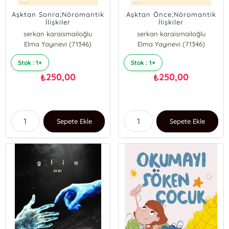
Aşktan Sonra;Nöromantik
Aşktan Önce;Nöromantik
İlişkiler
İlişkiler
serkan karaismailoğlu
serkan karaismailoğlu
Elma Yayınevi (71346)
Elma Yayınevi (71346)
Stok : 1+
Stok : 1+
250,00
250,00
₺
₺
Sepete Ekle
Sepete Ekle