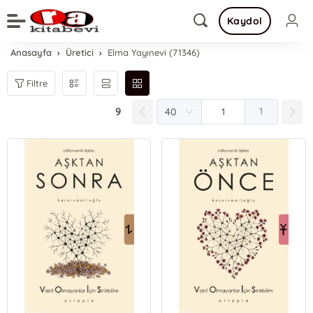
Kaydol
Anasayfa
Üretici
Elma Yayınevi (71346)
Filtre
9
1