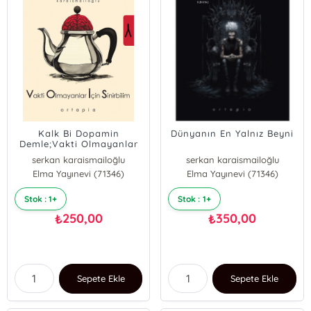
Kalk Bi Dopamin
Dünyanın En Yalnız Beyni
Demle;Vakti Olmayanlar
İçin Sinirbilim (VOİS)
serkan karaismailoğlu
serkan karaismailoğlu
Elma Yayınevi (71346)
M. Ali Karaismailoğlu
Elma Yayınevi (71346)
Stok : 1+
Stok : 1+
250,00
350,00
₺
₺
Sepete Ekle
Sepete Ekle