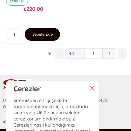
Stok : 1+
220,00
₺
Sepete Ekle
9
1
Ra Yayın Kitabevi
Çerezler
Sitemizden en iyi şekilde
Uzun Sokak Saray Çarşısı Lara Sineması Girişi No:4/A
faydalanabilmeniz için, amaçlarla
Ortahisar/TRABZON
sınırlı ve gizliliğe uygun şekilde
çerez konumlandırmaktayız.
ANASAYFA
YARDIM
İLETİŞİM
Çerezleri nasıl kullandığımızı