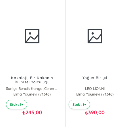
Kakaloji; Bir Kakanın
Yoğun Bir yıl
Bilimsel Yolculuğu
Saniye Bencik Kangal;Ceren Koçak;Merve Solak Arabacı
LEO LİONNİ
Elma Yayınevi (71346)
Elma Yayınevi (71346)
Stok : 1+
Stok : 1+
245,00
390,00
₺
₺