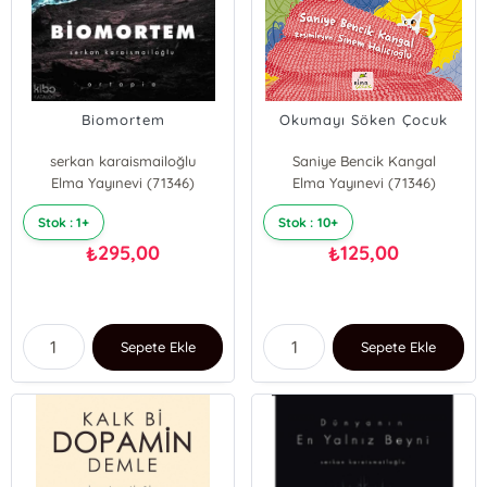
Biomortem
Okumayı Söken Çocuk
serkan karaismailoğlu
Saniye Bencik Kangal
Elma Yayınevi (71346)
Elma Yayınevi (71346)
Stok : 1+
Stok : 10+
295,00
125,00
₺
₺
Sepete Ekle
Sepete Ekle