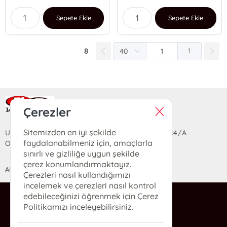
Sepete Ekle
Sepete Ekle
8
1
Ra Yayın Kitabevi
Çerezler
Sitemizden en iyi şekilde
Uzun Sokak Saray Çarşısı Lara Sineması Girişi No:4/A
faydalanabilmeniz için, amaçlarla
Ortahisar/TRABZON
sınırlı ve gizliliğe uygun şekilde
çerez konumlandırmaktayız.
ANASAYFA
YARDIM
İLETİŞİM
Çerezleri nasıl kullandığımızı
incelemek ve çerezleri nasıl kontrol
edebileceğinizi öğrenmek için Çerez
ra@rakitap.com
Politikamızı inceleyebilirsiniz.
0(462) 326 49 71