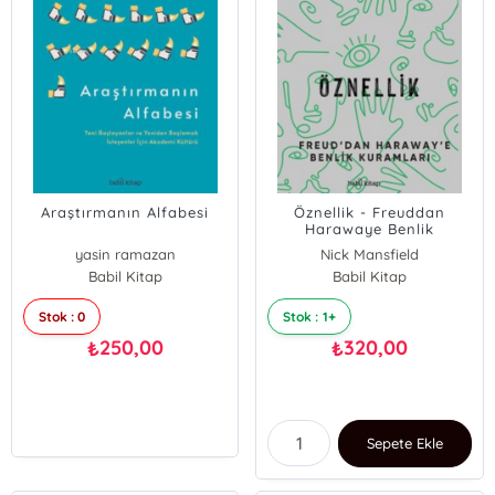
Araştırmanın Alfabesi
Öznellik - Freuddan
Harawaye Benlik
Kuramları
yasin ramazan
Nick Mansfield
Babil Kitap
Babil Kitap
Stok : 0
Stok : 1+
250,00
320,00
₺
₺
Sepete Ekle