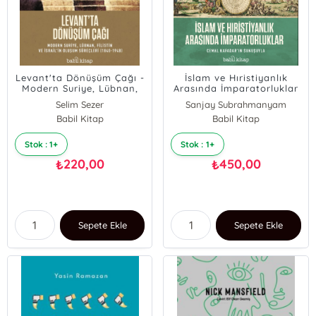
Levant'ta Dönüşüm Çağı -
İslam ve Hıristiyanlık
Modern Suriye, Lübnan,
Arasında İmparatorluklar
Filistin ve İsrail’in Oluşum
Selim Sezer
Sanjay Subrahmanyam
Süreçleri (1840-1948)
Babil Kitap
Babil Kitap
Stok : 1+
Stok : 1+
220,00
450,00
₺
₺
Sepete Ekle
Sepete Ekle