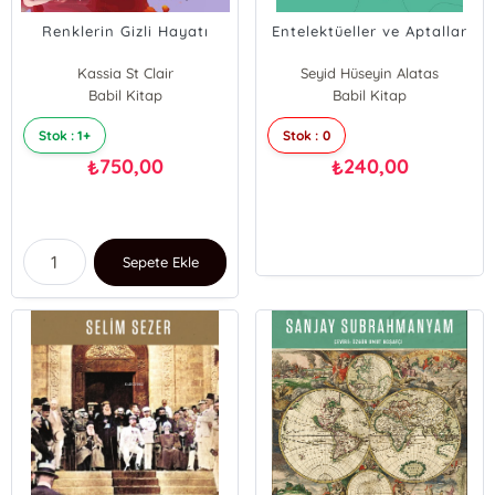
Renklerin Gizli Hayatı
Entelektüeller ve Aptallar
Kassia St Clair
Seyid Hüseyin Alatas
Babil Kitap
Babil Kitap
Stok : 1+
Stok : 0
750,00
240,00
₺
₺
Sepete Ekle