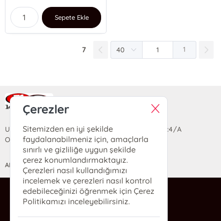
Sepete Ekle
7
1
Ra Yayın Kitabevi
Çerezler
Sitemizden en iyi şekilde
Uzun Sokak Saray Çarşısı Lara Sineması Girişi No:4/A
faydalanabilmeniz için, amaçlarla
Ortahisar/TRABZON
sınırlı ve gizliliğe uygun şekilde
çerez konumlandırmaktayız.
ANASAYFA
YARDIM
İLETİŞİM
Çerezleri nasıl kullandığımızı
incelemek ve çerezleri nasıl kontrol
edebileceğinizi öğrenmek için Çerez
ra@rakitap.com
Politikamızı inceleyebilirsiniz.
0(462) 326 49 71