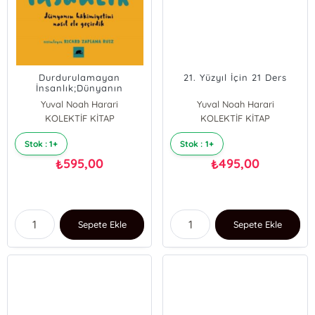
Durdurulamayan
21. Yüzyıl İçin 21 Ders
İnsanlık;Dünyanın
Hâkimiyetini Nasıl Ele
Yuval Noah Harari
Yuval Noah Harari
Geçirdik
KOLEKTİF KİTAP
KOLEKTİF KİTAP
Stok : 1+
Stok : 1+
595,00
495,00
₺
₺
Sepete Ekle
Sepete Ekle