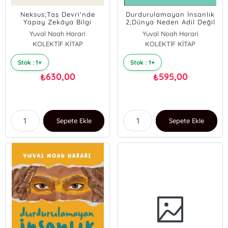
Neksus;Taş Devri'nde
Durdurulamayan İnsanlık
Yapay Zekâya Bilgi
2;Dünya Neden Adil Değil
Ağlarının Kısa Tarihi
Yuval Noah Harari
Yuval Noah Harari
KOLEKTİF KİTAP
KOLEKTİF KİTAP
Stok : 1+
Stok : 1+
630,00
595,00
₺
₺
Sepete Ekle
Sepete Ekle