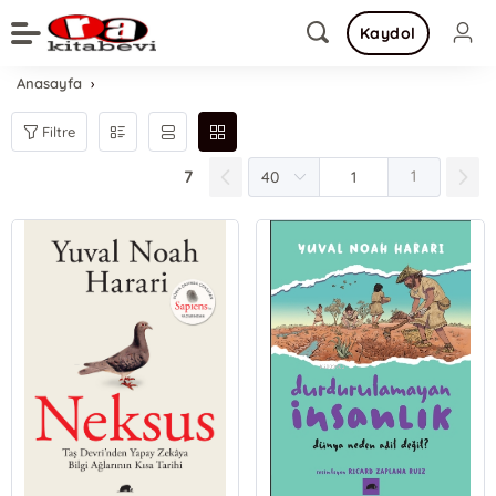
Kaydol
Anasayfa
Filtre
7
1