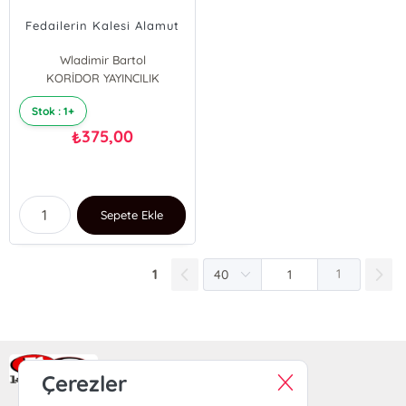
Fedailerin Kalesi Alamut
Wladimir Bartol
KORİDOR YAYINCILIK
Stok : 1+
375,00
₺
Sepete Ekle
1
1
Ra Yayın Kitabevi
Çerezler