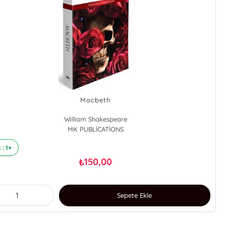
Macbeth
William Shakespeare
MK PUBLİCATİONS
 : 1+
150,00
₺
Sepete Ekle