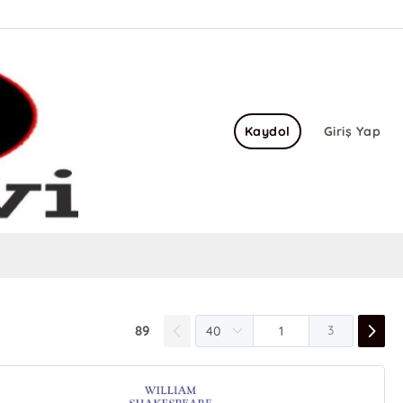
Kaydol
Giriş Yap
89
3