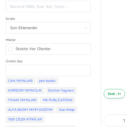
Sırala
Miktar
Stokta Var Olanlar
Üretici Seç
CAN YAYINLARI
pen books
KORİDOR YAYINCILIK
Dorlion Yayınevi
Stok : 1+
İTHAKİ YAYINLARI
MK PUBLİCATİONS
ALFA BASIM YAYIM DAĞITIM
Nan Kitap
1001 ÇİÇEK KİTAPLAR