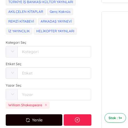
TÜRKİYE İŞ BANKASI KÜLTÜR YAYINLARI
AKILÇELEN KİTAPLAR
Genç Kaknüs
REMZİ KİTABEVİ
ARKADAŞ YAYINEVİ
İZ YAYINCILIK
HELİKOPTER YAYINLARI
Kategori Seç
Etiket Seç
Yazar Seç
William Shakespeare
Stok : 1+
Yenile