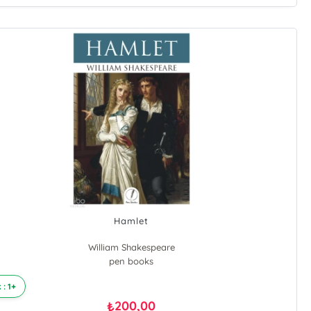
Hamlet
William Shakespeare
pen books
 : 1+
200,00
₺