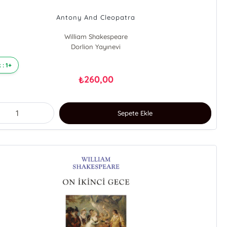
Antony And Cleopatra
William Shakespeare
Dorlion Yayınevi
 : 1+
260,00
₺
Sepete Ekle