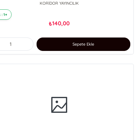
KORİDOR YAYINCILIK
 : 1+
140,00
₺
Sepete Ekle