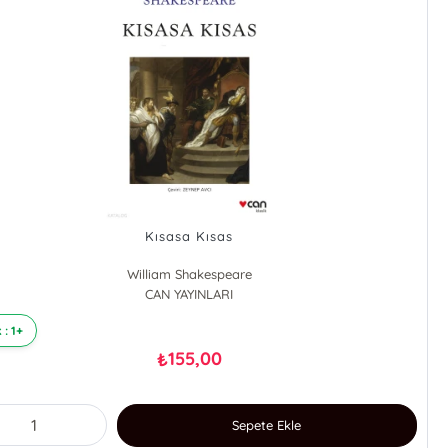
Kısasa Kısas
William Shakespeare
CAN YAYINLARI
 : 1+
155,00
₺
Sepete Ekle