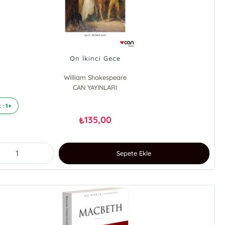
On İkinci Gece
William Shakespeare
CAN YAYINLARI
 : 1+
135,00
₺
Sepete Ekle