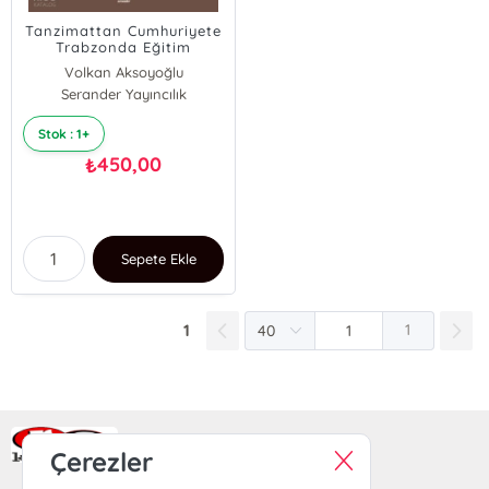
Tanzimattan Cumhuriyete
Trabzonda Eğitim
Volkan Aksoyoğlu
Serander Yayıncılık
Stok : 1+
450,00
₺
Sepete Ekle
1
1
Ra Yayın Kitabevi
Çerezler