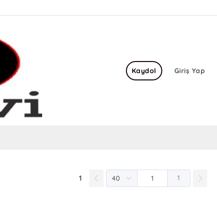
Kaydol
Giriş Yap
1
1