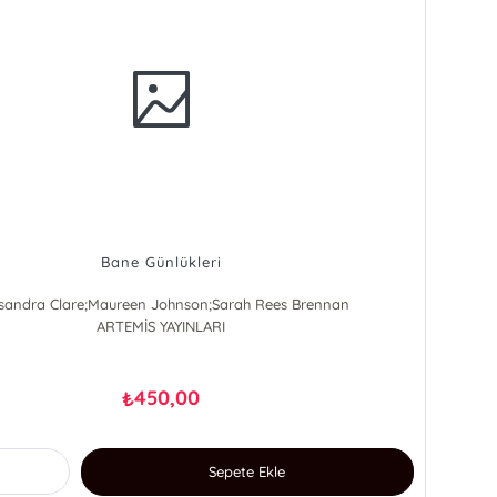
Bane Günlükleri
sandra Clare;Maureen Johnson;Sarah Rees Brennan
MAUREEN JOHNSON
ARTEMİS YAYINLARI
CASSANDRA CLARE
Sarah Rees Brennan
450,00
₺
Sepete Ekle