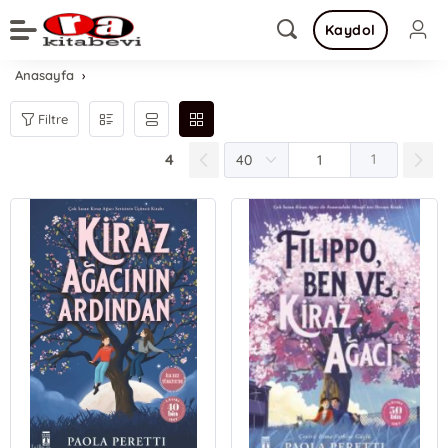
Kaydol
Anasayfa
Filtre
4
1