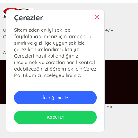
Ra Yayın Kitabevi
Çerezler
Sitemizden en iyi şekilde
Uzun Sokak Saray Çarşısı Lara Sineması Girişi No:4/A
faydalanabilmeniz için, amaçlarla
Ortahisar/TRABZON
sınırlı ve gizliliğe uygun şekilde
çerez konumlandırmaktayız.
ANASAYFA
YARDIM
İLETİŞİM
Çerezleri nasıl kullandığımızı
incelemek ve çerezleri nasıl kontrol
edebileceğinizi öğrenmek için Çerez
ra@rakitap.com
Politikamızı inceleyebilirsiniz.
0(462) 326 49 71
İçeriği İncele
© 2024 Ra Kitabevi. Her hakkı saklıdır.
ONSO
Tasarım & Uygulama
Kabul Et