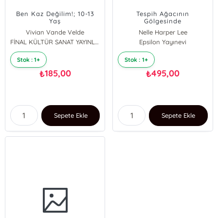
Ben Kaz Değilim!; 10-13
Tespih Ağacının
Yaş
Gölgesinde
Vivian Vande Velde
Nelle Harper Lee
FİNAL KÜLTÜR SANAT YAYINLARI
Epsilon Yayınevi
Stok : 1+
Stok : 1+
185,00
495,00
₺
₺
Sepete Ekle
Sepete Ekle