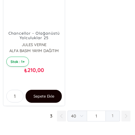
Chancellor - Olağanüstü
Yolculuklar 25
JULES VERNE
ALFA BASIM YAYIM DAĞITIM
Stok : 1+
210,00
₺
Sepete Ekle
3
1