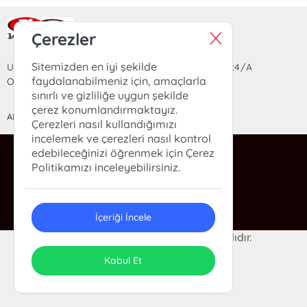
Ra Yayın Kitabevi
Çerezler
Sitemizden en iyi şekilde
Uzun Sokak Saray Çarşısı Lara Sineması Girişi No:4/A
faydalanabilmeniz için, amaçlarla
Ortahisar/TRABZON
sınırlı ve gizliliğe uygun şekilde
çerez konumlandırmaktayız.
ANASAYFA
YARDIM
İLETİŞİM
Çerezleri nasıl kullandığımızı
incelemek ve çerezleri nasıl kontrol
edebileceğinizi öğrenmek için Çerez
ra@rakitap.com
Politikamızı inceleyebilirsiniz.
0(462) 326 49 71
İçeriği İncele
© 2024 Ra Kitabevi. Her hakkı saklıdır.
ONSO
Tasarım & Uygulama
Kabul Et