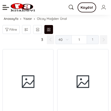
Kaydol
Anasayfa
Yazar
Olcay Mağden Ünal
Filtre
3
1