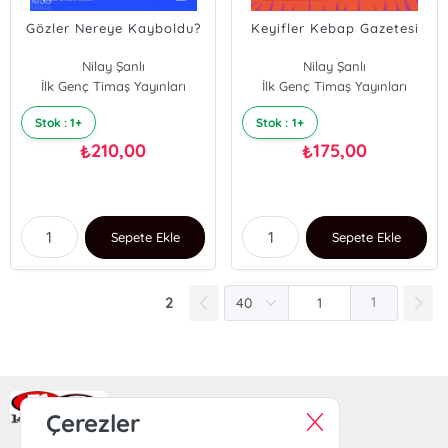
Gözler Nereye Kayboldu?
Keyifler Kebap Gazetesi
Nilay Şanlı
Nilay Şanlı
İlk Genç Timaş Yayınları
İlk Genç Timaş Yayınları
Stok : 1+
Stok : 1+
210,00
175,00
₺
₺
Sepete Ekle
Sepete Ekle
2
1
Ra Yayın Kitabevi
Çerezler