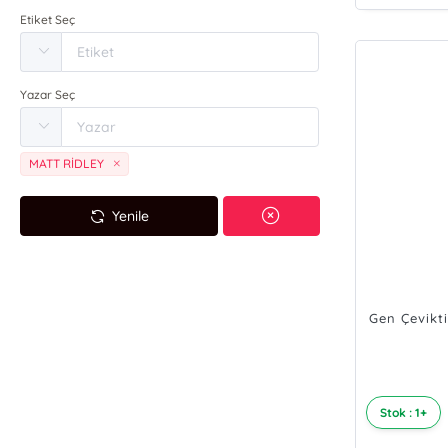
Etiket Seç
Yazar Seç
MATT RİDLEY
Yenile
Gen Çevikti
Stok : 1+