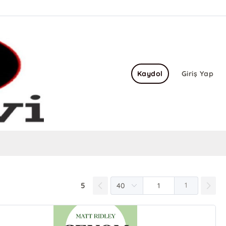
Kaydol
Giriş Yap
5
1