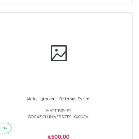
Akılcı İyimser : Refahın Evrimi
MATT RİDLEY
BOĞAZİÇİ ÜNİVERSİTESİ YAYINEVİ
 : 1+
500,00
₺