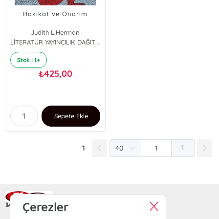
Hakikat ve Onarım
Judith L.Herman
LİTERATÜR YAYINCILIK DAĞITIM
Stok : 1+
425,00
₺
Sepete Ekle
1
1
Ra Yayın Kitabevi
Çerezler