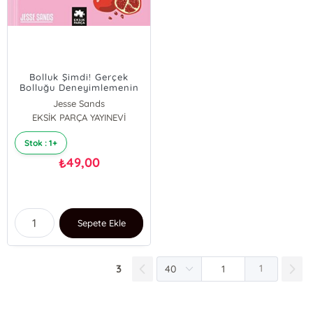
Bolluk Şimdi! Gerçek
Bolluğu Deneyimlemenin
60 Yolu
Jesse Sands
EKSİK PARÇA YAYINEVİ
Stok : 1+
49,00
₺
Sepete Ekle
3
1