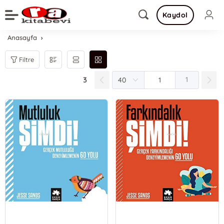
Kaydol
Anasayfa
Filtre
3
1