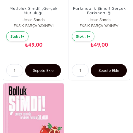
Mutluluk Şimdi! ;Gerçek
Farkındalık Şimdi! Gerçek
Mutluluğu
Farkındalığı
Deneyimlemenin 60 Yolu
Deneyimlemenin 60 Yolu
Jesse Sands
Jesse Sands
EKSİK PARÇA YAYINEVİ
EKSİK PARÇA YAYINEVİ
Stok : 1+
Stok : 1+
49,00
49,00
₺
₺
Sepete Ekle
Sepete Ekle