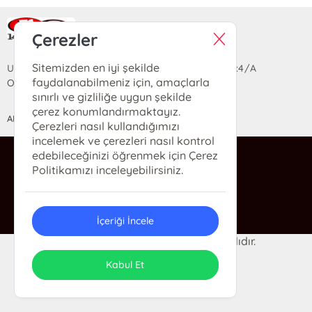
Ra Yayın Kitabevi
Çerezler
Sitemizden en iyi şekilde
Uzun Sokak Saray Çarşısı Lara Sineması Girişi No:4/A
faydalanabilmeniz için, amaçlarla
Ortahisar/TRABZON
sınırlı ve gizliliğe uygun şekilde
çerez konumlandırmaktayız.
ANASAYFA
YARDIM
İLETİŞİM
Çerezleri nasıl kullandığımızı
incelemek ve çerezleri nasıl kontrol
edebileceğinizi öğrenmek için Çerez
ra@rakitap.com
Politikamızı inceleyebilirsiniz.
0(462) 326 49 71
İçeriği İncele
© 2024 Ra Kitabevi. Her hakkı saklıdır.
ONSO
Tasarım & Uygulama
Kabul Et