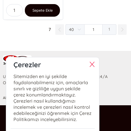
Sepete Ekle
7
1
Ra Yayın Kitabevi
Çerezler
Sitemizden en iyi şekilde
Uzun Sokak Saray Çarşısı Lara Sineması Girişi No:4/A
faydalanabilmeniz için, amaçlarla
Ortahisar/TRABZON
sınırlı ve gizliliğe uygun şekilde
çerez konumlandırmaktayız.
ANASAYFA
YARDIM
İLETİŞİM
Çerezleri nasıl kullandığımızı
incelemek ve çerezleri nasıl kontrol
edebileceğinizi öğrenmek için Çerez
ra@rakitap.com
Politikamızı inceleyebilirsiniz.
0(462) 326 49 71