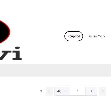
Kaydol
Giriş Yap
1
1