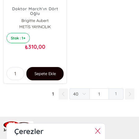
Doktor March'ın Dört
Oğlu
Brigitte Aubert
METİS YAYINCILIK
Stok : 1+
310,00
₺
Sepete Ekle
1
1
Ra Yayın Kitabevi
Çerezler