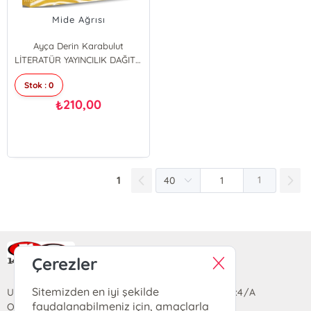
Mide Ağrısı
Ayça Derin Karabulut
LİTERATÜR YAYINCILIK DAĞITIM
Stok : 0
210,00
₺
1
1
Ra Yayın Kitabevi
Çerezler
Sitemizden en iyi şekilde
Uzun Sokak Saray Çarşısı Lara Sineması Girişi No:4/A
faydalanabilmeniz için, amaçlarla
Ortahisar/TRABZON