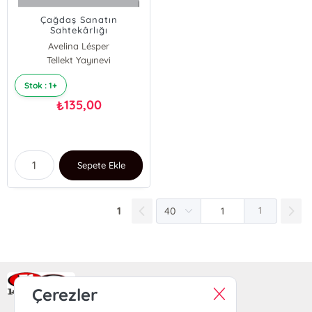
Çağdaş Sanatın
Sahtekârlığı
Avelina Lésper
Tellekt Yayınevi
Stok : 1+
135,00
₺
Sepete Ekle
1
1
Ra Yayın Kitabevi
Çerezler