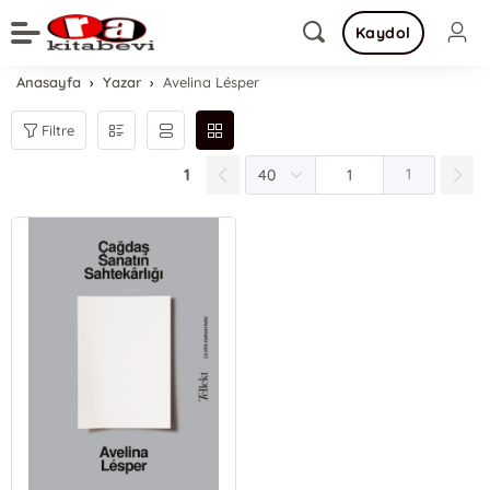
Kaydol
Anasayfa
Yazar
Avelina Lésper
Filtre
1
1