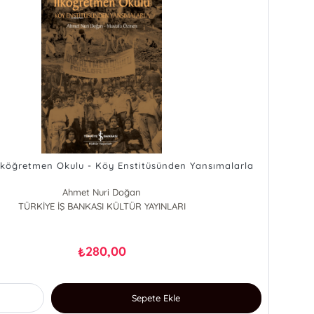
İlköğretmen Okulu - Köy Enstitüsünden Yansımalarla
Ahmet Nuri Doğan
TÜRKİYE İŞ BANKASI KÜLTÜR YAYINLARI
Mustafa Özmen
280,00
₺
Sepete Ekle