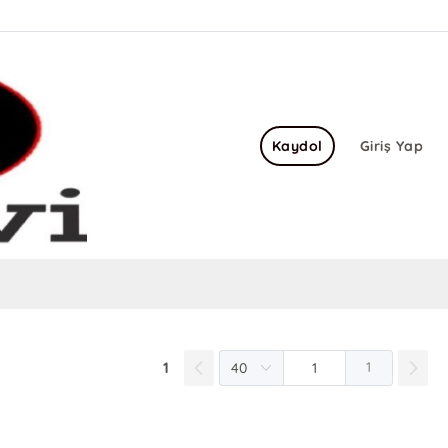
Kaydol
Giriş Yap
1
1