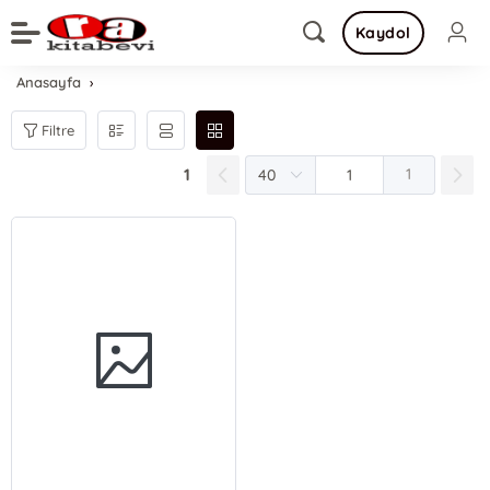
Kaydol
Anasayfa
Filtre
1
1