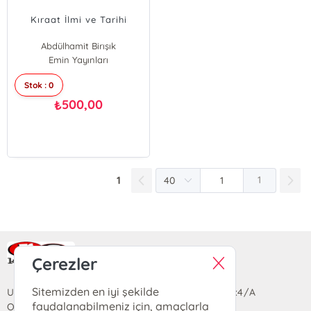
Kıraat İlmi ve Tarihi
Abdülhamit Birışık
Emin Yayınları
Stok : 0
500,00
₺
1
1
Ra Yayın Kitabevi
Çerezler
Sitemizden en iyi şekilde
Uzun Sokak Saray Çarşısı Lara Sineması Girişi No:4/A
faydalanabilmeniz için, amaçlarla
Ortahisar/TRABZON