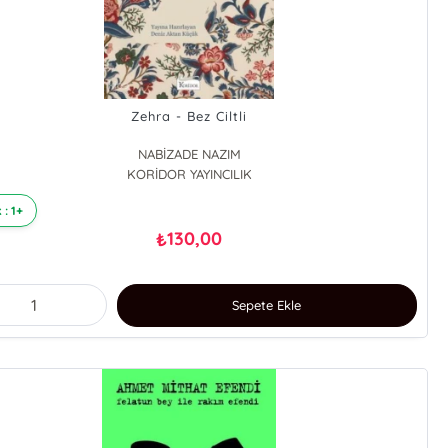
Zehra - Bez Ciltli
NABİZADE NAZIM
KORİDOR YAYINCILIK
 : 1+
130,00
₺
Sepete Ekle