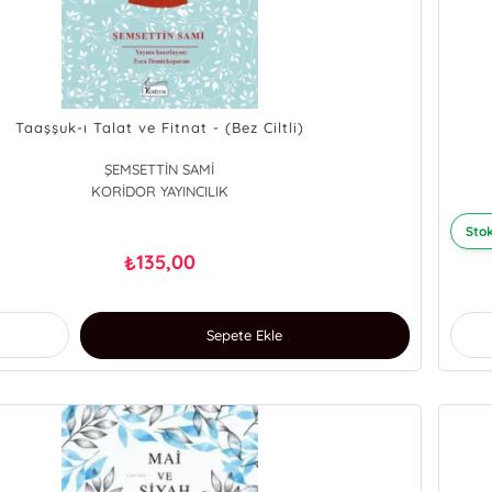
Taaşşuk-ı Talat ve Fitnat - (Bez Ciltli)
ŞEMSETTİN SAMİ
KORİDOR YAYINCILIK
Stok
135,00
₺
Sepete Ekle