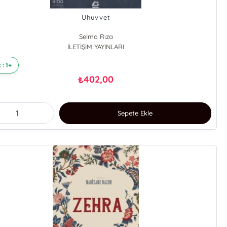
Uhuvvet
Selma Rıza
İLETİŞİM YAYINLARI
 : 1+
402,00
₺
Sepete Ekle