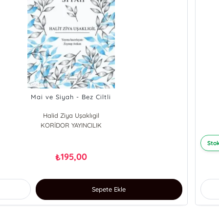
Mai ve Siyah - Bez Ciltli
Halid Ziya Uşaklıgil
KORİDOR YAYINCILIK
Stok
195,00
₺
Sepete Ekle