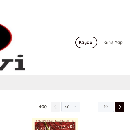
Kaydol
Giriş Yap
400
10