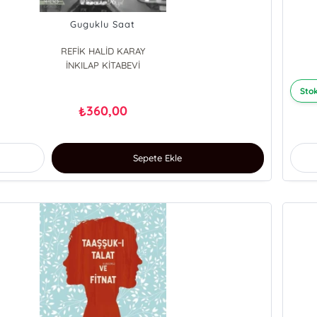
Guguklu Saat
REFİK HALİD KARAY
İNKILAP KİTABEVİ
Stok
360,00
₺
Sepete Ekle