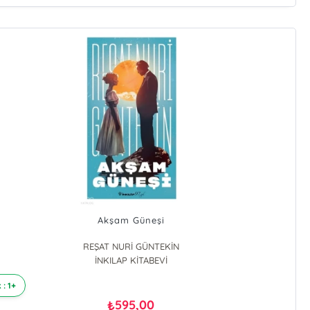
Akşam Güneşi
REŞAT NURİ GÜNTEKİN
İNKILAP KİTABEVİ
 : 1+
595,00
₺