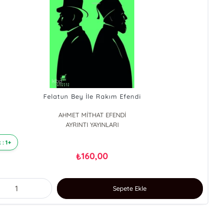
Felatun Bey İle Rakım Efendi
AHMET MİTHAT EFENDİ
AYRINTI YAYINLARI
 : 1+
160,00
₺
Sepete Ekle